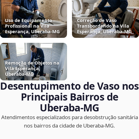
Uso de Equipamento
Correção de Vaso
Profissional na Vila
Transbordando na Vila
Esperança, Uberaba‑MG
Esperança, Uberaba‑MG
Remoção de Objetos na
Vila Esperança,
Uberaba‑MG
Desentupimento de Vaso nos
Principais Bairros de
Uberaba‑MG
Atendimentos especializados para desobstrução sanitária
nos bairros da cidade de Uberaba‑MG.