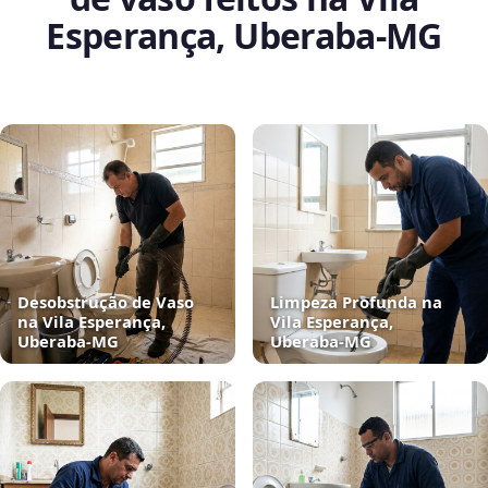
Esperança, Uberaba‑MG
Desobstrução de Vaso
Limpeza Profunda na
na Vila Esperança,
Vila Esperança,
Uberaba‑MG
Uberaba‑MG