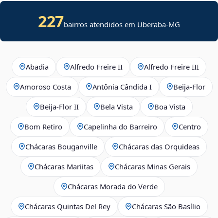
227
bairros atendidos em Uberaba-MG
Abadia
Alfredo Freire II
Alfredo Freire III
Amoroso Costa
Antônia Cândida I
Beija‑Flor
Beija‑Flor II
Bela Vista
Boa Vista
Bom Retiro
Capelinha do Barreiro
Centro
Chácaras Bouganville
Chácaras das Orquideas
Chácaras Mariitas
Chácaras Minas Gerais
Chácaras Morada do Verde
Chácaras Quintas Del Rey
Chácaras São Basílio