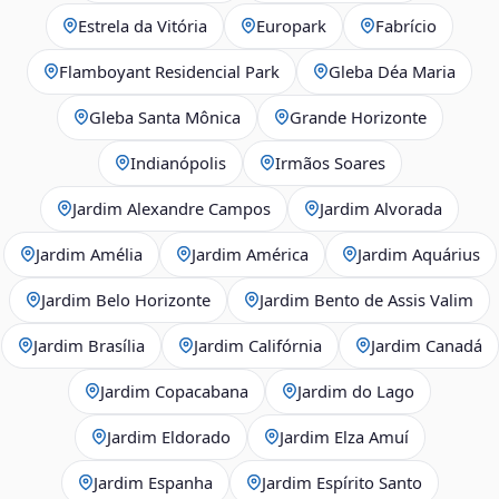
Estrela da Vitória
Europark
Fabrício
Flamboyant Residencial Park
Gleba Déa Maria
Gleba Santa Mônica
Grande Horizonte
Indianópolis
Irmãos Soares
Jardim Alexandre Campos
Jardim Alvorada
Jardim Amélia
Jardim América
Jardim Aquárius
Jardim Belo Horizonte
Jardim Bento de Assis Valim
Jardim Brasília
Jardim Califórnia
Jardim Canadá
Jardim Copacabana
Jardim do Lago
Jardim Eldorado
Jardim Elza Amuí
Jardim Espanha
Jardim Espírito Santo