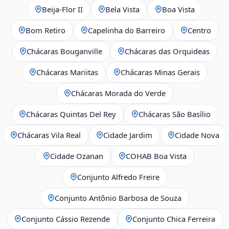
Beija‑Flor II
Bela Vista
Boa Vista
Bom Retiro
Capelinha do Barreiro
Centro
Chácaras Bouganville
Chácaras das Orquideas
Chácaras Mariitas
Chácaras Minas Gerais
Chácaras Morada do Verde
Chácaras Quintas Del Rey
Chácaras São Basílio
Chácaras Vila Real
Cidade Jardim
Cidade Nova
Cidade Ozanan
COHAB Boa Vista
Conjunto Alfredo Freire
Conjunto Antônio Barbosa de Souza
Conjunto Cássio Rezende
Conjunto Chica Ferreira