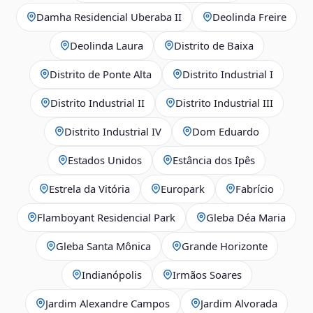
Damha Residencial Uberaba II
Deolinda Freire
Deolinda Laura
Distrito de Baixa
Distrito de Ponte Alta
Distrito Industrial I
Distrito Industrial II
Distrito Industrial III
Distrito Industrial IV
Dom Eduardo
Estados Unidos
Estância dos Ipês
Estrela da Vitória
Europark
Fabrício
Flamboyant Residencial Park
Gleba Déa Maria
Gleba Santa Mônica
Grande Horizonte
Indianópolis
Irmãos Soares
Jardim Alexandre Campos
Jardim Alvorada