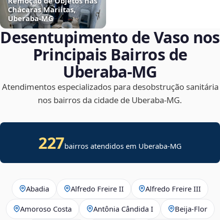
Remoção de Objetos nas
Chácaras Mariitas,
Uberaba‑MG
Desentupimento de Vaso nos
Principais Bairros de
Uberaba‑MG
Atendimentos especializados para desobstrução sanitária
nos bairros da cidade de Uberaba‑MG.
227
bairros atendidos em Uberaba-MG
Abadia
Alfredo Freire II
Alfredo Freire III
Amoroso Costa
Antônia Cândida I
Beija‑Flor