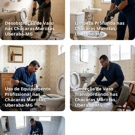
Desobstrução de Vaso
Limpeza Profunda nas
nas Chácaras Mariitas,
Chácaras Mariitas,
Uberaba‑MG
Uberaba‑MG
Uso de Equipamento
Correção de Vaso
Profissional nas
Transbordando nas
Chácaras Mariitas,
Chácaras Mariitas,
Uberaba‑MG
Uberaba‑MG