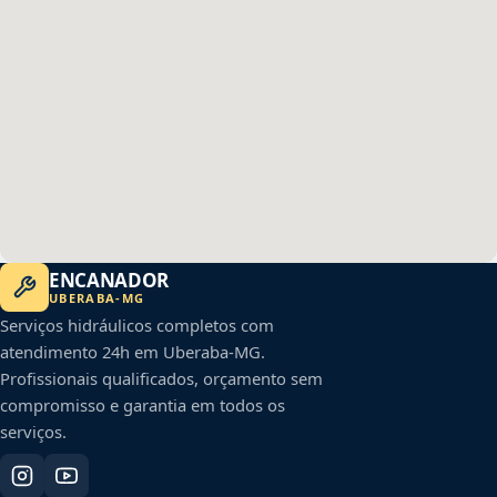
ENCANADOR
UBERABA
-
MG
Serviços hidráulicos completos com
atendimento 24h em
Uberaba
-
MG
.
Profissionais qualificados, orçamento sem
compromisso e garantia em todos os
serviços.