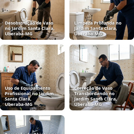
Desobstrução de Vaso
Limpeza Profunda no
no Jardim Santa Clara,
Jardim Santa Clara,
Uberaba‑MG
Uberaba‑MG
Uso de Equipamento
Correção de Vaso
Profissional no Jardim
Transbordando no
Santa Clara,
Jardim Santa Clara,
Uberaba‑MG
Uberaba‑MG