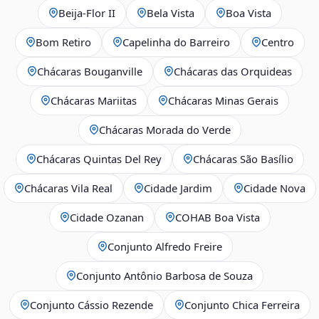
Beija‑Flor II
Bela Vista
Boa Vista
Bom Retiro
Capelinha do Barreiro
Centro
Chácaras Bouganville
Chácaras das Orquideas
Chácaras Mariitas
Chácaras Minas Gerais
Chácaras Morada do Verde
Chácaras Quintas Del Rey
Chácaras São Basílio
Chácaras Vila Real
Cidade Jardim
Cidade Nova
Cidade Ozanan
COHAB Boa Vista
Conjunto Alfredo Freire
Conjunto Antônio Barbosa de Souza
Conjunto Cássio Rezende
Conjunto Chica Ferreira