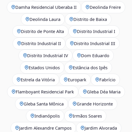
Damha Residencial Uberaba II
Deolinda Freire
Deolinda Laura
Distrito de Baixa
Distrito de Ponte Alta
Distrito Industrial I
Distrito Industrial II
Distrito Industrial III
Distrito Industrial IV
Dom Eduardo
Estados Unidos
Estância dos Ipês
Estrela da Vitória
Europark
Fabrício
Flamboyant Residencial Park
Gleba Déa Maria
Gleba Santa Mônica
Grande Horizonte
Indianópolis
Irmãos Soares
Jardim Alexandre Campos
Jardim Alvorada