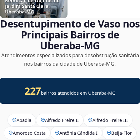
Remoção de Objetos no
Jardim Santa Clara,
Uberaba‑MG
Desentupimento de Vaso nos
Principais Bairros de
Uberaba‑MG
Atendimentos especializados para desobstrução sanitária
nos bairros da cidade de Uberaba‑MG.
227
bairros atendidos em Uberaba-MG
Abadia
Alfredo Freire II
Alfredo Freire III
Amoroso Costa
Antônia Cândida I
Beija‑Flor