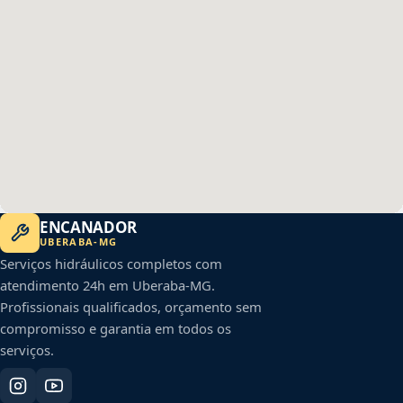
ENCANADOR
UBERABA
-
MG
Serviços hidráulicos completos com
atendimento 24h em
Uberaba
-
MG
.
Profissionais qualificados, orçamento sem
compromisso e garantia em todos os
serviços.