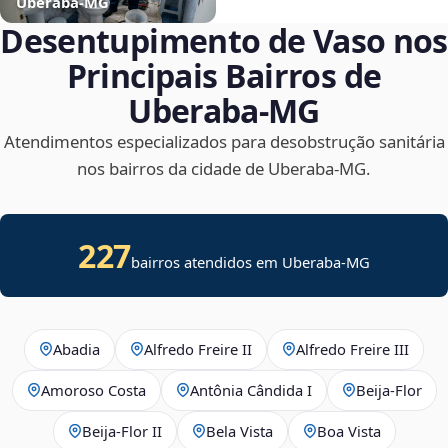
Uberaba‑MG
Desentupimento de Vaso nos
Principais Bairros de
Uberaba‑MG
Atendimentos especializados para desobstrução sanitária
nos bairros da cidade de Uberaba‑MG.
227
bairros atendidos em Uberaba-MG
Abadia
Alfredo Freire II
Alfredo Freire III
Amoroso Costa
Antônia Cândida I
Beija‑Flor
Beija‑Flor II
Bela Vista
Boa Vista