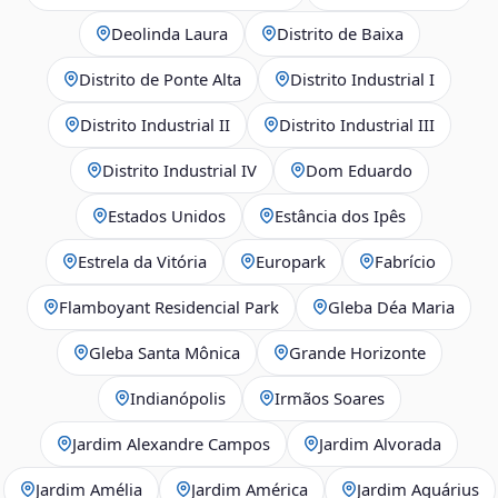
Deolinda Laura
Distrito de Baixa
Distrito de Ponte Alta
Distrito Industrial I
Distrito Industrial II
Distrito Industrial III
Distrito Industrial IV
Dom Eduardo
Estados Unidos
Estância dos Ipês
Estrela da Vitória
Europark
Fabrício
Flamboyant Residencial Park
Gleba Déa Maria
Gleba Santa Mônica
Grande Horizonte
Indianópolis
Irmãos Soares
Jardim Alexandre Campos
Jardim Alvorada
Jardim Amélia
Jardim América
Jardim Aquárius