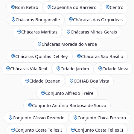
Bom Retiro
Capelinha do Barreiro
Centro
Chácaras Bouganville
Chácaras das Orquideas
Chácaras Mariitas
Chácaras Minas Gerais
Chácaras Morada do Verde
Chácaras Quintas Del Rey
Chácaras São Basílio
Chácaras Vila Real
Cidade Jardim
Cidade Nova
Cidade Ozanan
COHAB Boa Vista
Conjunto Alfredo Freire
Conjunto Antônio Barbosa de Souza
Conjunto Cássio Rezende
Conjunto Chica Ferreira
Conjunto Costa Telles I
Conjunto Costa Telles II