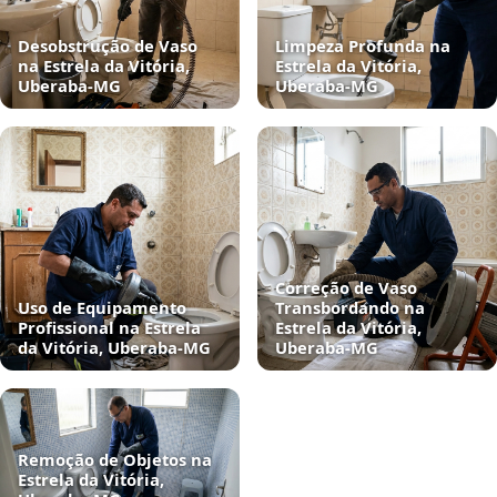
Desobstrução de Vaso
Limpeza Profunda na
na Estrela da Vitória,
Estrela da Vitória,
Uberaba‑MG
Uberaba‑MG
Correção de Vaso
Uso de Equipamento
Transbordando na
Profissional na Estrela
Estrela da Vitória,
da Vitória, Uberaba‑MG
Uberaba‑MG
Remoção de Objetos na
Estrela da Vitória,