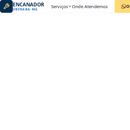
ENCANADOR
Serviços
Onde Atendemos
O
UBERABA
-
MG