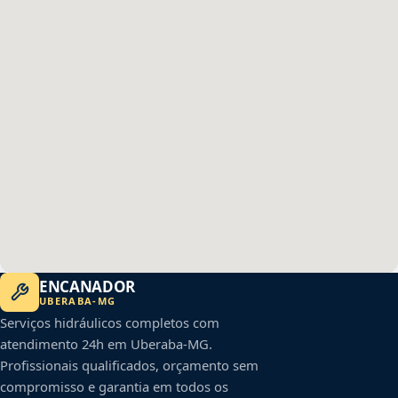
ENCANADOR
UBERABA
-
MG
Serviços hidráulicos completos com
atendimento 24h em
Uberaba
-
MG
.
Profissionais qualificados, orçamento sem
compromisso e garantia em todos os