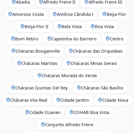
Abadia
Alfredo Freire II
Alfredo Freire III
Amoroso Costa
Antônia Cândida I
Beija‑Flor
Beija‑Flor II
Bela Vista
Boa Vista
Bom Retiro
Capelinha do Barreiro
Centro
Chácaras Bouganville
Chácaras das Orquideas
Chácaras Mariitas
Chácaras Minas Gerais
Chácaras Morada do Verde
Chácaras Quintas Del Rey
Chácaras São Basílio
Chácaras Vila Real
Cidade Jardim
Cidade Nova
Cidade Ozanan
COHAB Boa Vista
Conjunto Alfredo Freire