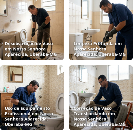
Desobstrução de Vaso
Limpeza Profunda em
em Nossa Senhora
Nossa Senhora
Aparecida, Uberaba‑MG
Aparecida, Uberaba‑MG
Uso de Equipamento
Correção de Vaso
Profissional em Nossa
Transbordando em
Senhora Aparecida,
Nossa Senhora
Uberaba‑MG
Aparecida, Uberaba‑MG