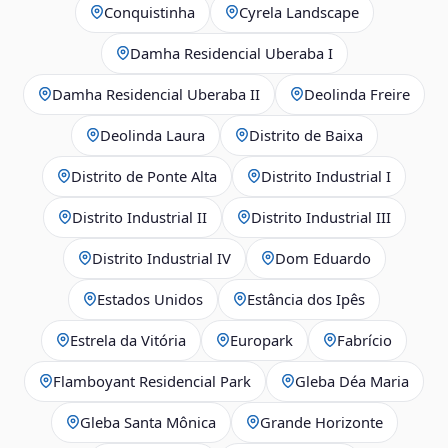
Conquistinha
Cyrela Landscape
Damha Residencial Uberaba I
Damha Residencial Uberaba II
Deolinda Freire
Deolinda Laura
Distrito de Baixa
Distrito de Ponte Alta
Distrito Industrial I
Distrito Industrial II
Distrito Industrial III
Distrito Industrial IV
Dom Eduardo
Estados Unidos
Estância dos Ipês
Estrela da Vitória
Europark
Fabrício
Flamboyant Residencial Park
Gleba Déa Maria
Gleba Santa Mônica
Grande Horizonte