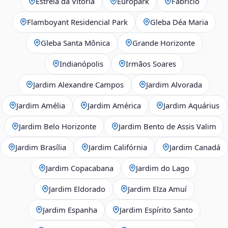
Estrela da Vitória
Europark
Fabrício
Flamboyant Residencial Park
Gleba Déa Maria
Gleba Santa Mônica
Grande Horizonte
Indianópolis
Irmãos Soares
Jardim Alexandre Campos
Jardim Alvorada
Jardim Amélia
Jardim América
Jardim Aquárius
Jardim Belo Horizonte
Jardim Bento de Assis Valim
Jardim Brasília
Jardim Califórnia
Jardim Canadá
Jardim Copacabana
Jardim do Lago
Jardim Eldorado
Jardim Elza Amuí
Jardim Espanha
Jardim Espírito Santo