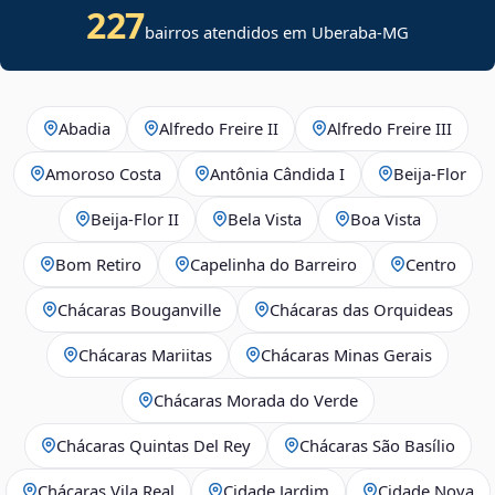
227
bairros atendidos em Uberaba-MG
Abadia
Alfredo Freire II
Alfredo Freire III
Amoroso Costa
Antônia Cândida I
Beija‑Flor
Beija‑Flor II
Bela Vista
Boa Vista
Bom Retiro
Capelinha do Barreiro
Centro
Chácaras Bouganville
Chácaras das Orquideas
Chácaras Mariitas
Chácaras Minas Gerais
Chácaras Morada do Verde
Chácaras Quintas Del Rey
Chácaras São Basílio
Chácaras Vila Real
Cidade Jardim
Cidade Nova