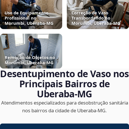
Uso de Equipamento
Correção de Vaso
Profissional no
Transbordando no
Morumbi, Uberaba‑MG
Morumbi, Uberaba‑MG
Remoção de Objetos no
Morumbi, Uberaba‑MG
Desentupimento de Vaso nos
Principais Bairros de
Uberaba‑MG
Atendimentos especializados para desobstrução sanitária
nos bairros da cidade de Uberaba‑MG.