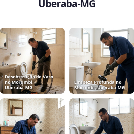
Uberaba‑MG
Desobstrução de Vaso
no Morumbi,
Limpeza Profunda no
Uberaba‑MG
Morumbi, Uberaba‑MG