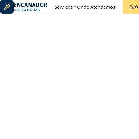
ENCANADOR
Serviços
Onde Atendemos
O
UBERABA
-
MG