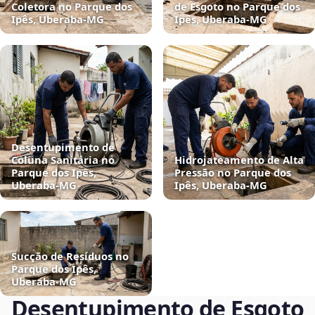
Coletora no Parque dos
de Esgoto no Parque dos
Ipês, Uberaba‑MG
Ipês, Uberaba‑MG
Desentupimento de
Coluna Sanitária no
Hidrojateamento de Alta
Parque dos Ipês,
Pressão no Parque dos
Uberaba‑MG
Ipês, Uberaba‑MG
Sucção de Resíduos no
Parque dos Ipês,
Uberaba‑MG
Desentupimento de Esgoto