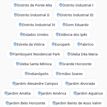
Distrito de Ponte Alta
Distrito Industrial I
Distrito Industrial II
Distrito Industrial III
Distrito Industrial IV
Dom Eduardo
Estados Unidos
Estância dos Ipês
Estrela da Vitória
Europark
Fabrício
Flamboyant Residencial Park
Gleba Déa Maria
Gleba Santa Mônica
Grande Horizonte
Indianópolis
Irmãos Soares
Jardim Alexandre Campos
Jardim Alvorada
Jardim Amélia
Jardim América
Jardim Aquárius
Jardim Belo Horizonte
Jardim Bento de Assis Valim