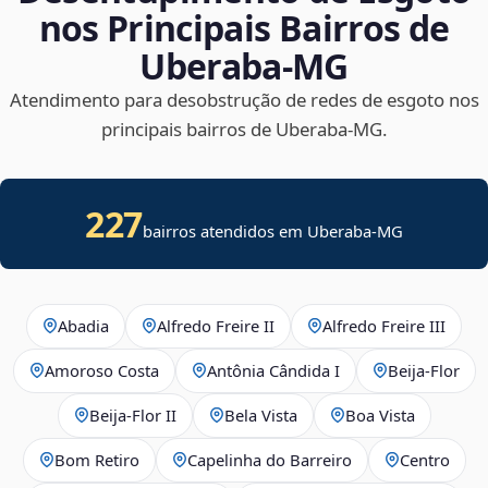
nos Principais Bairros de
Uberaba‑MG
Atendimento para desobstrução de redes de esgoto nos
principais bairros de Uberaba‑MG.
227
bairros atendidos em Uberaba-MG
Abadia
Alfredo Freire II
Alfredo Freire III
Amoroso Costa
Antônia Cândida I
Beija‑Flor
Beija‑Flor II
Bela Vista
Boa Vista
Bom Retiro
Capelinha do Barreiro
Centro