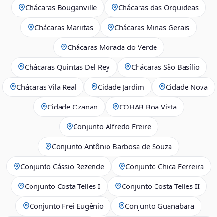
Chácaras Bouganville
Chácaras das Orquideas
Chácaras Mariitas
Chácaras Minas Gerais
Chácaras Morada do Verde
Chácaras Quintas Del Rey
Chácaras São Basílio
Chácaras Vila Real
Cidade Jardim
Cidade Nova
Cidade Ozanan
COHAB Boa Vista
Conjunto Alfredo Freire
Conjunto Antônio Barbosa de Souza
Conjunto Cássio Rezende
Conjunto Chica Ferreira
Conjunto Costa Telles I
Conjunto Costa Telles II
Conjunto Frei Eugênio
Conjunto Guanabara