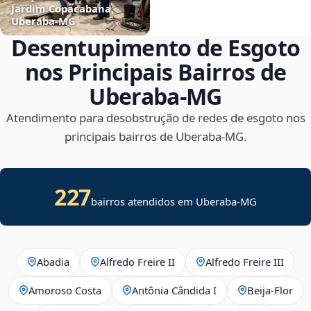
Jardim Copacabana,
Uberaba‑MG
Desentupimento de Esgoto
nos Principais Bairros de
Uberaba‑MG
Atendimento para desobstrução de redes de esgoto nos
principais bairros de Uberaba‑MG.
227
bairros atendidos em Uberaba-MG
Abadia
Alfredo Freire II
Alfredo Freire III
Amoroso Costa
Antônia Cândida I
Beija‑Flor