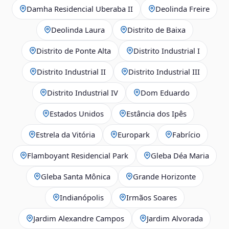
Damha Residencial Uberaba II
Deolinda Freire
Deolinda Laura
Distrito de Baixa
Distrito de Ponte Alta
Distrito Industrial I
Distrito Industrial II
Distrito Industrial III
Distrito Industrial IV
Dom Eduardo
Estados Unidos
Estância dos Ipês
Estrela da Vitória
Europark
Fabrício
Flamboyant Residencial Park
Gleba Déa Maria
Gleba Santa Mônica
Grande Horizonte
Indianópolis
Irmãos Soares
Jardim Alexandre Campos
Jardim Alvorada