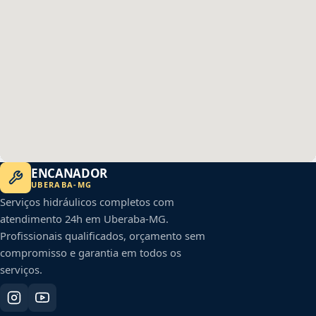
ENCANADOR
UBERABA
-
MG
Serviços hidráulicos completos com
atendimento 24h em
Uberaba
-
MG
.
Profissionais qualificados, orçamento sem
compromisso e garantia em todos os
serviços.