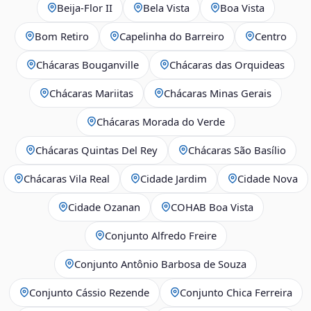
Beija‑Flor II
Bela Vista
Boa Vista
Bom Retiro
Capelinha do Barreiro
Centro
Chácaras Bouganville
Chácaras das Orquideas
Chácaras Mariitas
Chácaras Minas Gerais
Chácaras Morada do Verde
Chácaras Quintas Del Rey
Chácaras São Basílio
Chácaras Vila Real
Cidade Jardim
Cidade Nova
Cidade Ozanan
COHAB Boa Vista
Conjunto Alfredo Freire
Conjunto Antônio Barbosa de Souza
Conjunto Cássio Rezende
Conjunto Chica Ferreira