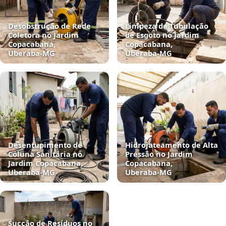
Desobstrução de Rede
Limpeza de Tubulação
Coletora no Jardim
de Esgoto no Jardim
Copacabana,
Copacabana,
Uberaba‑MG
Uberaba‑MG
Desentupimento de
Hidrojateamento de Alta
Coluna Sanitária no
Pressão no Jardim
Jardim Copacabana,
Copacabana,
Uberaba‑MG
Uberaba‑MG
Sucção de Resíduos no