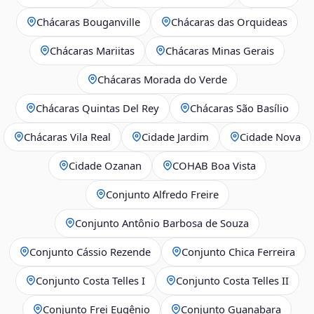
Chácaras Bouganville
Chácaras das Orquideas
Chácaras Mariitas
Chácaras Minas Gerais
Chácaras Morada do Verde
Chácaras Quintas Del Rey
Chácaras São Basílio
Chácaras Vila Real
Cidade Jardim
Cidade Nova
Cidade Ozanan
COHAB Boa Vista
Conjunto Alfredo Freire
Conjunto Antônio Barbosa de Souza
Conjunto Cássio Rezende
Conjunto Chica Ferreira
Conjunto Costa Telles I
Conjunto Costa Telles II
Conjunto Frei Eugênio
Conjunto Guanabara