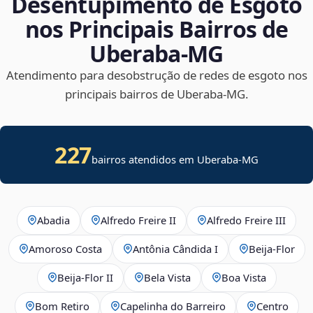
Desentupimento de Esgoto
nos Principais Bairros de
Uberaba‑MG
Atendimento para desobstrução de redes de esgoto nos
principais bairros de Uberaba‑MG.
227
bairros atendidos em Uberaba-MG
Abadia
Alfredo Freire II
Alfredo Freire III
Amoroso Costa
Antônia Cândida I
Beija‑Flor
Beija‑Flor II
Bela Vista
Boa Vista
Bom Retiro
Capelinha do Barreiro
Centro