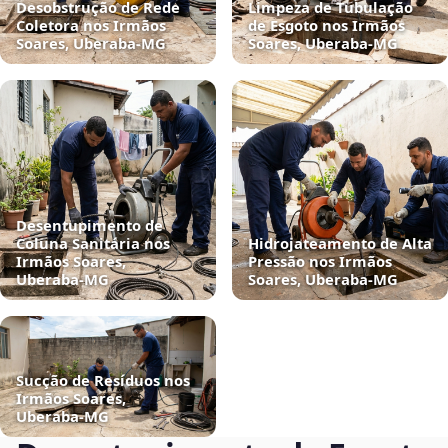
Desobstrução de Rede
Limpeza de Tubulação
Coletora nos Irmãos
de Esgoto nos Irmãos
Soares, Uberaba‑MG
Soares, Uberaba‑MG
Desentupimento de
Coluna Sanitária nos
Hidrojateamento de Alta
Irmãos Soares,
Pressão nos Irmãos
Uberaba‑MG
Soares, Uberaba‑MG
Sucção de Resíduos nos
Irmãos Soares,
Uberaba‑MG