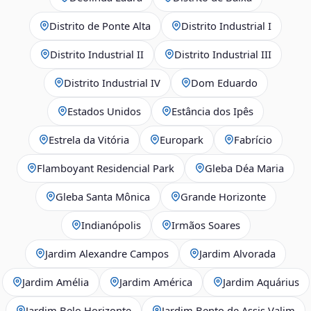
Distrito de Ponte Alta
Distrito Industrial I
Distrito Industrial II
Distrito Industrial III
Distrito Industrial IV
Dom Eduardo
Estados Unidos
Estância dos Ipês
Estrela da Vitória
Europark
Fabrício
Flamboyant Residencial Park
Gleba Déa Maria
Gleba Santa Mônica
Grande Horizonte
Indianópolis
Irmãos Soares
Jardim Alexandre Campos
Jardim Alvorada
Jardim Amélia
Jardim América
Jardim Aquárius
Jardim Belo Horizonte
Jardim Bento de Assis Valim