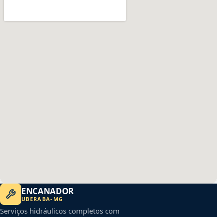
ENCANADOR
UBERABA
-
MG
Serviços hidráulicos completos com