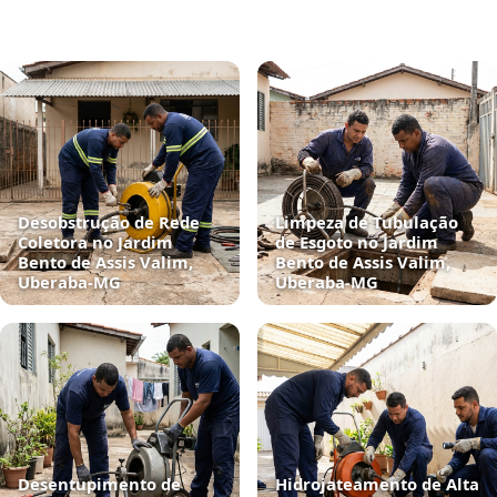
Desobstrução de Rede
Limpeza de Tubulação
Coletora no Jardim
de Esgoto no Jardim
Bento de Assis Valim,
Bento de Assis Valim,
Uberaba‑MG
Uberaba‑MG
Desentupimento de
Hidrojateamento de Alta