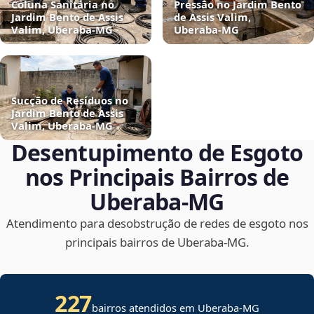
Coluna Sanitária no
Pressão no Jardim Bento
Jardim Bento de Assis
de Assis Valim,
Valim, Uberaba‑MG
Uberaba‑MG
Sucção de Resíduos no
Jardim Bento de Assis
Valim, Uberaba‑MG
Desentupimento de Esgoto
nos Principais Bairros de
Uberaba‑MG
Atendimento para desobstrução de redes de esgoto nos
principais bairros de Uberaba‑MG.
227
bairros atendidos em Uberaba-MG