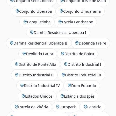
Conjunto Sete Colinas
Conjunto Treze de Maio
Conjunto Uberaba
Conjunto Umuarama
Conquistinha
Cyrela Landscape
Damha Residencial Uberaba I
Damha Residencial Uberaba II
Deolinda Freire
Deolinda Laura
Distrito de Baixa
Distrito de Ponte Alta
Distrito Industrial I
Distrito Industrial II
Distrito Industrial III
Distrito Industrial IV
Dom Eduardo
Estados Unidos
Estância dos Ipês
Estrela da Vitória
Europark
Fabrício