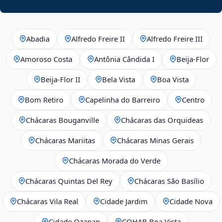
Abadia
Alfredo Freire II
Alfredo Freire III
Amoroso Costa
Antônia Cândida I
Beija‑Flor
Beija‑Flor II
Bela Vista
Boa Vista
Bom Retiro
Capelinha do Barreiro
Centro
Chácaras Bouganville
Chácaras das Orquideas
Chácaras Mariitas
Chácaras Minas Gerais
Chácaras Morada do Verde
Chácaras Quintas Del Rey
Chácaras São Basílio
Chácaras Vila Real
Cidade Jardim
Cidade Nova
Cidade Ozanan
COHAB Boa Vista