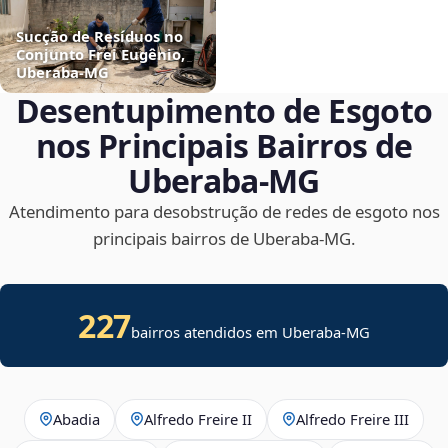
Sucção de Resíduos no
Conjunto Frei Eugênio,
Uberaba‑MG
Desentupimento de Esgoto
nos Principais Bairros de
Uberaba‑MG
Atendimento para desobstrução de redes de esgoto nos
principais bairros de Uberaba‑MG.
227
bairros atendidos em Uberaba-MG
Abadia
Alfredo Freire II
Alfredo Freire III