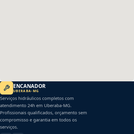
ENCANADOR
UBERABA
-
MG
Serviços hidráulicos completos com
atendimento 24h em
Uberaba
-
MG
.
Profissionais qualificados, orçamento sem
compromisso e garantia em todos os
serviços.