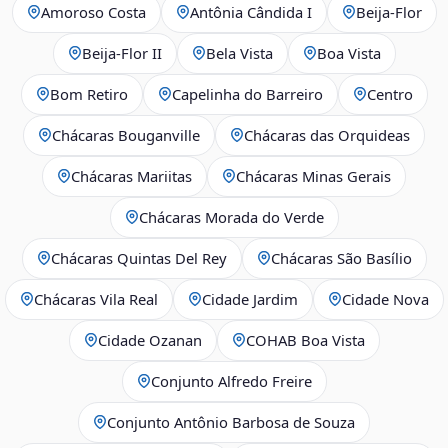
Amoroso Costa
Antônia Cândida I
Beija‑Flor
Beija‑Flor II
Bela Vista
Boa Vista
Bom Retiro
Capelinha do Barreiro
Centro
Chácaras Bouganville
Chácaras das Orquideas
Chácaras Mariitas
Chácaras Minas Gerais
Chácaras Morada do Verde
Chácaras Quintas Del Rey
Chácaras São Basílio
Chácaras Vila Real
Cidade Jardim
Cidade Nova
Cidade Ozanan
COHAB Boa Vista
Conjunto Alfredo Freire
Conjunto Antônio Barbosa de Souza