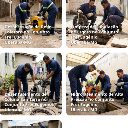
Desobstrução de Rede
Limpeza de Tubulação
Coletora no Conjunto
de Esgoto no Conjunto
Frei Eugênio,
Frei Eugênio,
Uberaba‑MG
Uberaba‑MG
Desentupimento de
Hidrojateamento de Alta
Coluna Sanitária no
Pressão no Conjunto
Conjunto Frei Eugênio,
Frei Eugênio,
Uberaba‑MG
Uberaba‑MG