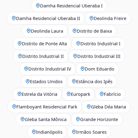
Damha Residencial Uberaba I
Damha Residencial Uberaba II
Deolinda Freire
Deolinda Laura
Distrito de Baixa
Distrito de Ponte Alta
Distrito Industrial I
Distrito Industrial II
Distrito Industrial III
Distrito Industrial IV
Dom Eduardo
Estados Unidos
Estância dos Ipês
Estrela da Vitória
Europark
Fabrício
Flamboyant Residencial Park
Gleba Déa Maria
Gleba Santa Mônica
Grande Horizonte
Indianópolis
Irmãos Soares