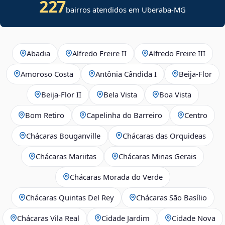
227
bairros atendidos em Uberaba-MG
Abadia
Alfredo Freire II
Alfredo Freire III
Amoroso Costa
Antônia Cândida I
Beija‑Flor
Beija‑Flor II
Bela Vista
Boa Vista
Bom Retiro
Capelinha do Barreiro
Centro
Chácaras Bouganville
Chácaras das Orquideas
Chácaras Mariitas
Chácaras Minas Gerais
Chácaras Morada do Verde
Chácaras Quintas Del Rey
Chácaras São Basílio
Chácaras Vila Real
Cidade Jardim
Cidade Nova