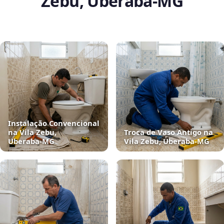
Zebu, Uberaba‑MG
Instalação Convencional
na Vila Zebu,
Troca de Vaso Antigo na
Uberaba‑MG
Vila Zebu, Uberaba‑MG