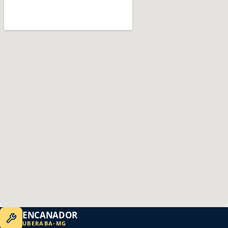
ENCANADOR
UBERABA
-
MG