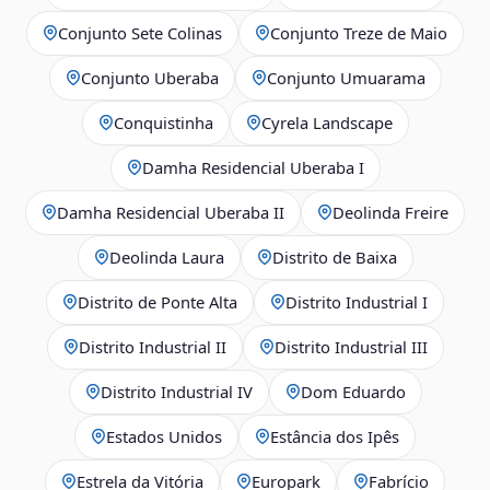
Conjunto Sete Colinas
Conjunto Treze de Maio
Conjunto Uberaba
Conjunto Umuarama
Conquistinha
Cyrela Landscape
Damha Residencial Uberaba I
Damha Residencial Uberaba II
Deolinda Freire
Deolinda Laura
Distrito de Baixa
Distrito de Ponte Alta
Distrito Industrial I
Distrito Industrial II
Distrito Industrial III
Distrito Industrial IV
Dom Eduardo
Estados Unidos
Estância dos Ipês
Estrela da Vitória
Europark
Fabrício