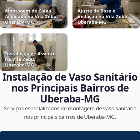
Montagem de Caixa
Ajuste de Base e
Acoplada na Vila Zebu,
Vedação na Vila Zebu,
Uberaba‑MG
Uberaba‑MG
Instalação de Assento
na Vila Zebu,
Uberaba‑MG
Instalação de Vaso Sanitário
nos Principais Bairros de
Uberaba‑MG
Serviços especializados de montagem de vaso sanitário
nos principais bairros de Uberaba‑MG.