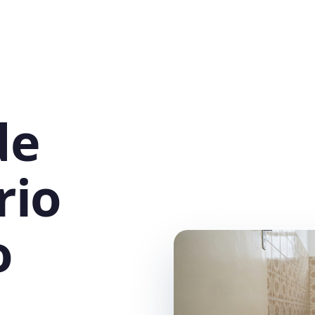
de
rio
o