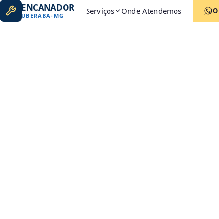
ENCANADOR
Serviços
Onde Atendemos
O
UBERABA
-
MG