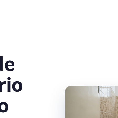
de
rio
o