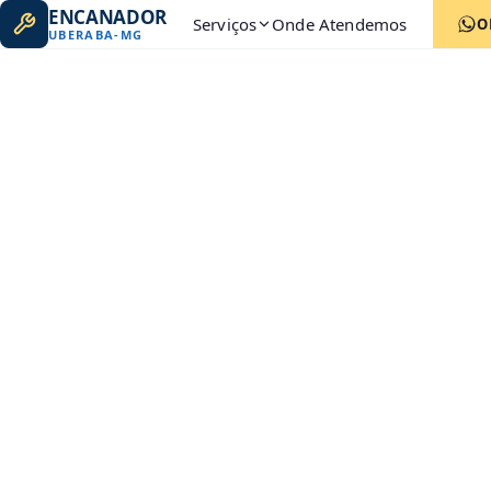
ENCANADOR
Serviços
Onde Atendemos
O
UBERABA
-
MG