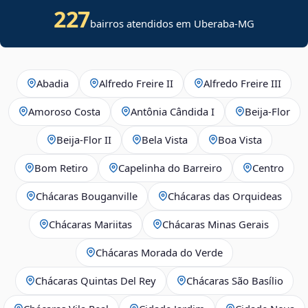
227
bairros atendidos em Uberaba-MG
Abadia
Alfredo Freire II
Alfredo Freire III
Amoroso Costa
Antônia Cândida I
Beija‑Flor
Beija‑Flor II
Bela Vista
Boa Vista
Bom Retiro
Capelinha do Barreiro
Centro
Chácaras Bouganville
Chácaras das Orquideas
Chácaras Mariitas
Chácaras Minas Gerais
Chácaras Morada do Verde
Chácaras Quintas Del Rey
Chácaras São Basílio