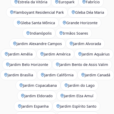
Estrela da Vitória
Europark
Fabrício
Flamboyant Residencial Park
Gleba Déa Maria
Gleba Santa Mônica
Grande Horizonte
Indianópolis
Irmãos Soares
Jardim Alexandre Campos
Jardim Alvorada
Jardim Amélia
Jardim América
Jardim Aquárius
Jardim Belo Horizonte
Jardim Bento de Assis Valim
Jardim Brasília
Jardim Califórnia
Jardim Canadá
Jardim Copacabana
Jardim do Lago
Jardim Eldorado
Jardim Elza Amuí
Jardim Espanha
Jardim Espírito Santo