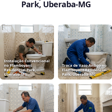
Park, Uberaba‑MG
Instalação Convencional
no Flamboyant
Troca de Vaso Antigo no
Residencial Park,
Flamboyant Residencial
Uberaba‑MG
Park, Uberaba‑MG