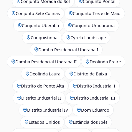
Conjunto Morada do Sol
Conjunto Pontal
Conjunto Sete Colinas
Conjunto Treze de Maio
Conjunto Uberaba
Conjunto Umuarama
Conquistinha
Cyrela Landscape
Damha Residencial Uberaba I
Damha Residencial Uberaba II
Deolinda Freire
Deolinda Laura
Distrito de Baixa
Distrito de Ponte Alta
Distrito Industrial I
Distrito Industrial II
Distrito Industrial III
Distrito Industrial IV
Dom Eduardo
Estados Unidos
Estância dos Ipês