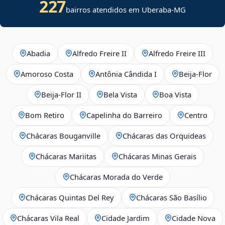
227
bairros atendidos em Uberaba-MG
Abadia
Alfredo Freire II
Alfredo Freire III
Amoroso Costa
Antônia Cândida I
Beija‑Flor
Beija‑Flor II
Bela Vista
Boa Vista
Bom Retiro
Capelinha do Barreiro
Centro
Chácaras Bouganville
Chácaras das Orquideas
Chácaras Mariitas
Chácaras Minas Gerais
Chácaras Morada do Verde
Chácaras Quintas Del Rey
Chácaras São Basílio
Chácaras Vila Real
Cidade Jardim
Cidade Nova