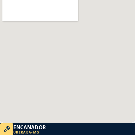
ENCANADOR
UBERABA
-
MG