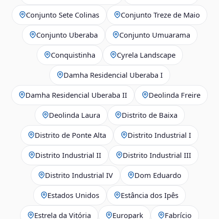
Conjunto Sete Colinas
Conjunto Treze de Maio
Conjunto Uberaba
Conjunto Umuarama
Conquistinha
Cyrela Landscape
Damha Residencial Uberaba I
Damha Residencial Uberaba II
Deolinda Freire
Deolinda Laura
Distrito de Baixa
Distrito de Ponte Alta
Distrito Industrial I
Distrito Industrial II
Distrito Industrial III
Distrito Industrial IV
Dom Eduardo
Estados Unidos
Estância dos Ipês
Estrela da Vitória
Europark
Fabrício