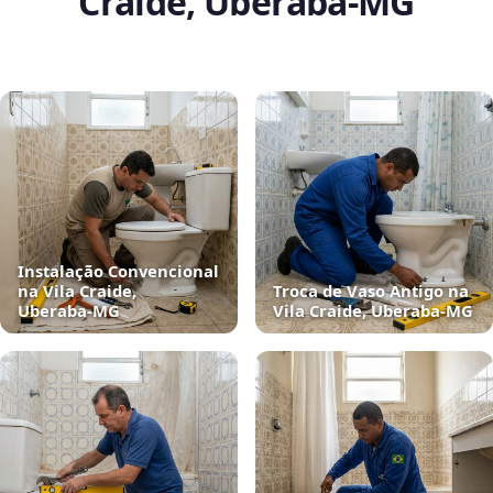
Craide, Uberaba‑MG
Instalação Convencional
na Vila Craide,
Troca de Vaso Antigo na
Uberaba‑MG
Vila Craide, Uberaba‑MG