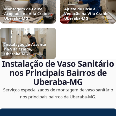
Montagem de Caixa
Ajuste de Base e
Acoplada na Vila Craide,
Vedação na Vila Craide,
Uberaba‑MG
Uberaba‑MG
Instalação de Assento
na Vila Craide,
Uberaba‑MG
Instalação de Vaso Sanitário
nos Principais Bairros de
Uberaba‑MG
Serviços especializados de montagem de vaso sanitário
nos principais bairros de Uberaba‑MG.