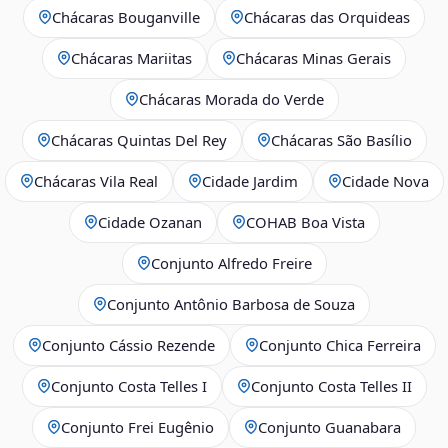
Chácaras Bouganville
Chácaras das Orquideas
Chácaras Mariitas
Chácaras Minas Gerais
Chácaras Morada do Verde
Chácaras Quintas Del Rey
Chácaras São Basílio
Chácaras Vila Real
Cidade Jardim
Cidade Nova
Cidade Ozanan
COHAB Boa Vista
Conjunto Alfredo Freire
Conjunto Antônio Barbosa de Souza
Conjunto Cássio Rezende
Conjunto Chica Ferreira
Conjunto Costa Telles I
Conjunto Costa Telles II
Conjunto Frei Eugênio
Conjunto Guanabara