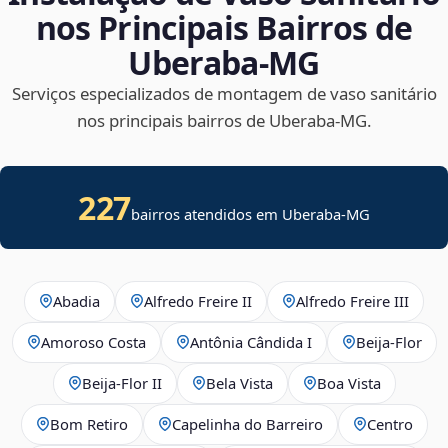
nos Principais Bairros de
Uberaba‑MG
Serviços especializados de montagem de vaso sanitário
nos principais bairros de Uberaba‑MG.
227
bairros atendidos em Uberaba-MG
Abadia
Alfredo Freire II
Alfredo Freire III
Amoroso Costa
Antônia Cândida I
Beija‑Flor
Beija‑Flor II
Bela Vista
Boa Vista
Bom Retiro
Capelinha do Barreiro
Centro