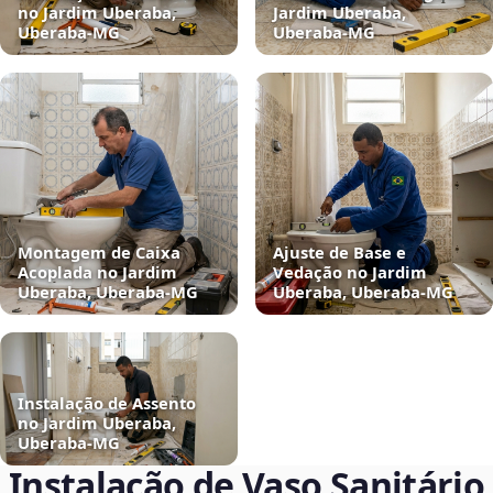
no Jardim Uberaba,
Jardim Uberaba,
Uberaba‑MG
Uberaba‑MG
Montagem de Caixa
Ajuste de Base e
Acoplada no Jardim
Vedação no Jardim
Uberaba, Uberaba‑MG
Uberaba, Uberaba‑MG
Instalação de Assento
no Jardim Uberaba,
Uberaba‑MG
Instalação de Vaso Sanitário