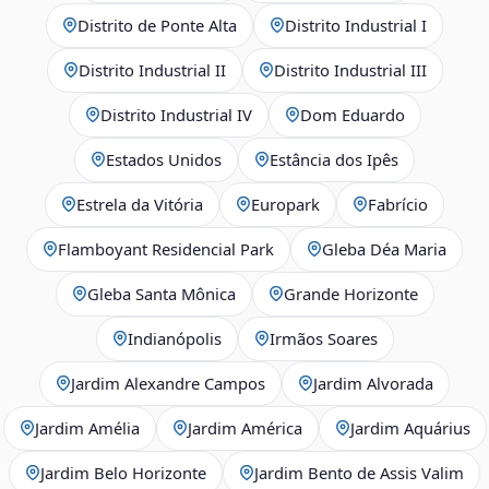
Distrito de Ponte Alta
Distrito Industrial I
Distrito Industrial II
Distrito Industrial III
Distrito Industrial IV
Dom Eduardo
Estados Unidos
Estância dos Ipês
Estrela da Vitória
Europark
Fabrício
Flamboyant Residencial Park
Gleba Déa Maria
Gleba Santa Mônica
Grande Horizonte
Indianópolis
Irmãos Soares
Jardim Alexandre Campos
Jardim Alvorada
Jardim Amélia
Jardim América
Jardim Aquárius
Jardim Belo Horizonte
Jardim Bento de Assis Valim