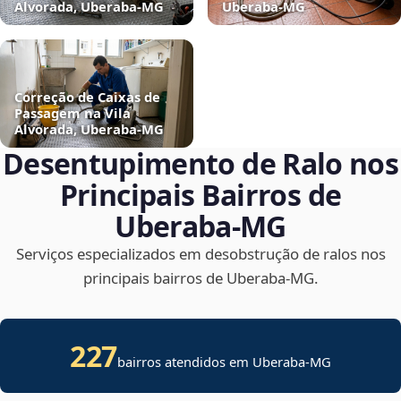
Alvorada, Uberaba‑MG
Uberaba‑MG
Correção de Caixas de
Passagem na Vila
Alvorada, Uberaba‑MG
Desentupimento de Ralo nos
Principais Bairros de
Uberaba‑MG
Serviços especializados em desobstrução de ralos nos
principais bairros de Uberaba‑MG.
227
bairros atendidos em Uberaba-MG