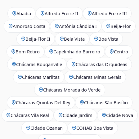
Abadia
Alfredo Freire II
Alfredo Freire III
Amoroso Costa
Antônia Cândida I
Beija‑Flor
Beija‑Flor II
Bela Vista
Boa Vista
Bom Retiro
Capelinha do Barreiro
Centro
Chácaras Bouganville
Chácaras das Orquideas
Chácaras Mariitas
Chácaras Minas Gerais
Chácaras Morada do Verde
Chácaras Quintas Del Rey
Chácaras São Basílio
Chácaras Vila Real
Cidade Jardim
Cidade Nova
Cidade Ozanan
COHAB Boa Vista