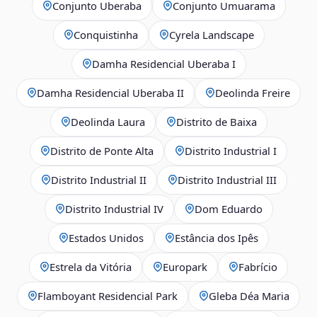
Conjunto Uberaba
Conjunto Umuarama
Conquistinha
Cyrela Landscape
Damha Residencial Uberaba I
Damha Residencial Uberaba II
Deolinda Freire
Deolinda Laura
Distrito de Baixa
Distrito de Ponte Alta
Distrito Industrial I
Distrito Industrial II
Distrito Industrial III
Distrito Industrial IV
Dom Eduardo
Estados Unidos
Estância dos Ipês
Estrela da Vitória
Europark
Fabrício
Flamboyant Residencial Park
Gleba Déa Maria