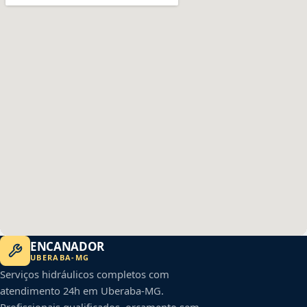
ENCANADOR
UBERABA
-
MG
Serviços hidráulicos completos com
atendimento 24h em
Uberaba
-
MG
.
Profissionais qualificados, orçamento sem