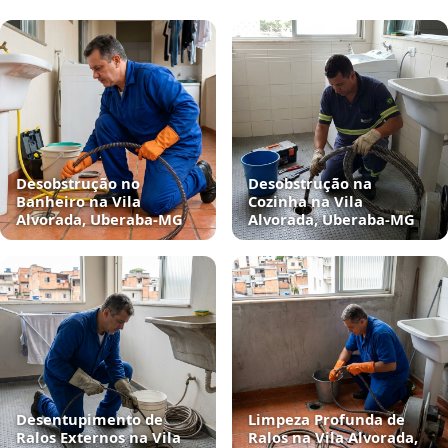
Desobstrução no
Desobstrução na
Banheiro na Vila
Cozinha na Vila
Alvorada, Uberaba‑MG
Alvorada, Uberaba‑MG
Desentupimento de
Limpeza Profunda de
Ralos Externos na Vila
Ralos na Vila Alvorada,