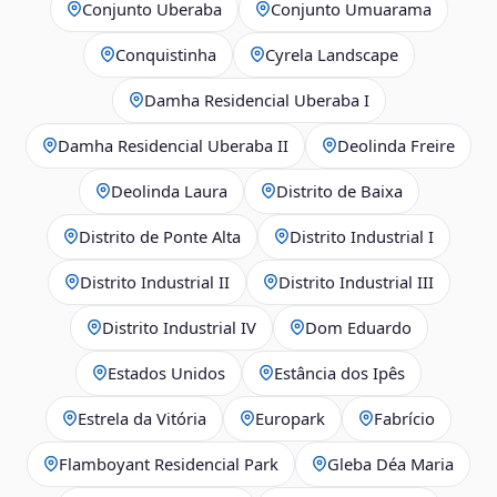
Conjunto Uberaba
Conjunto Umuarama
Conquistinha
Cyrela Landscape
Damha Residencial Uberaba I
Damha Residencial Uberaba II
Deolinda Freire
Deolinda Laura
Distrito de Baixa
Distrito de Ponte Alta
Distrito Industrial I
Distrito Industrial II
Distrito Industrial III
Distrito Industrial IV
Dom Eduardo
Estados Unidos
Estância dos Ipês
Estrela da Vitória
Europark
Fabrício
Flamboyant Residencial Park
Gleba Déa Maria