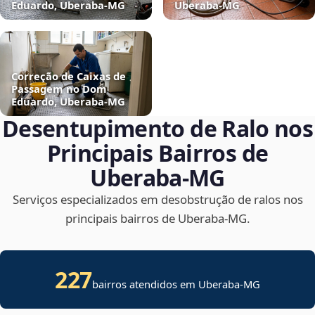
Eduardo, Uberaba‑MG
Uberaba‑MG
Correção de Caixas de
Passagem no Dom
Eduardo, Uberaba‑MG
Desentupimento de Ralo nos
Principais Bairros de
Uberaba‑MG
Serviços especializados em desobstrução de ralos nos
principais bairros de Uberaba‑MG.
227
bairros atendidos em Uberaba-MG