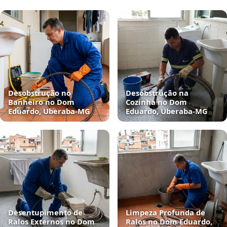
Desobstrução no
Desobstrução na
Banheiro no Dom
Cozinha no Dom
Eduardo, Uberaba‑MG
Eduardo, Uberaba‑MG
Desentupimento de
Limpeza Profunda de
Ralos Externos no Dom
Ralos no Dom Eduardo,