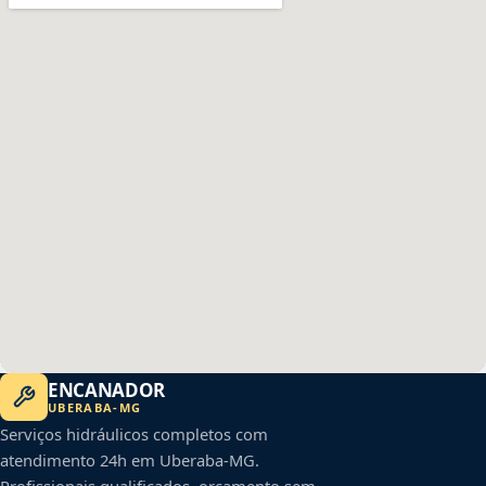
ENCANADOR
UBERABA
-
MG
Serviços hidráulicos completos com
atendimento 24h em
Uberaba
-
MG
.
Profissionais qualificados, orçamento sem