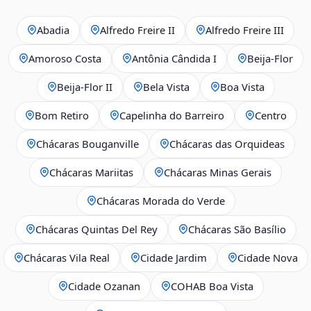
Abadia
Alfredo Freire II
Alfredo Freire III
Amoroso Costa
Antônia Cândida I
Beija‑Flor
Beija‑Flor II
Bela Vista
Boa Vista
Bom Retiro
Capelinha do Barreiro
Centro
Chácaras Bouganville
Chácaras das Orquideas
Chácaras Mariitas
Chácaras Minas Gerais
Chácaras Morada do Verde
Chácaras Quintas Del Rey
Chácaras São Basílio
Chácaras Vila Real
Cidade Jardim
Cidade Nova
Cidade Ozanan
COHAB Boa Vista