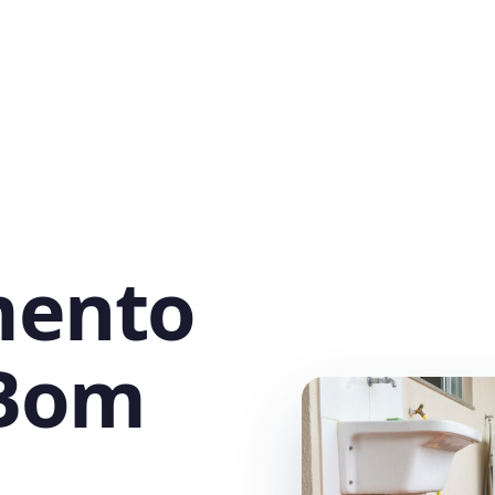
mento
 Bom