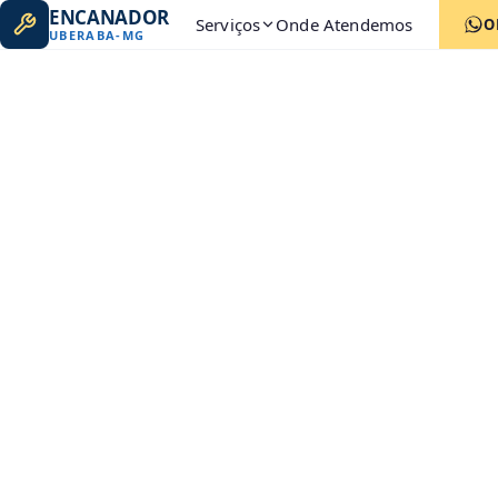
ENCANADOR
Serviços
Onde Atendemos
O
UBERABA
-
MG