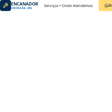
ENCANADOR
Serviços
Onde Atendemos
O
UBERABA
-
MG