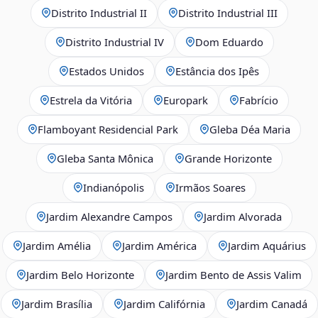
Distrito Industrial II
Distrito Industrial III
Distrito Industrial IV
Dom Eduardo
Estados Unidos
Estância dos Ipês
Estrela da Vitória
Europark
Fabrício
Flamboyant Residencial Park
Gleba Déa Maria
Gleba Santa Mônica
Grande Horizonte
Indianópolis
Irmãos Soares
Jardim Alexandre Campos
Jardim Alvorada
Jardim Amélia
Jardim América
Jardim Aquárius
Jardim Belo Horizonte
Jardim Bento de Assis Valim
Jardim Brasília
Jardim Califórnia
Jardim Canadá