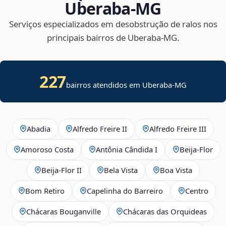
Uberaba‑MG
Serviços especializados em desobstrução de ralos nos
principais bairros de Uberaba‑MG.
227
bairros atendidos em Uberaba-MG
Abadia
Alfredo Freire II
Alfredo Freire III
Amoroso Costa
Antônia Cândida I
Beija‑Flor
Beija‑Flor II
Bela Vista
Boa Vista
Bom Retiro
Capelinha do Barreiro
Centro
Chácaras Bouganville
Chácaras das Orquideas