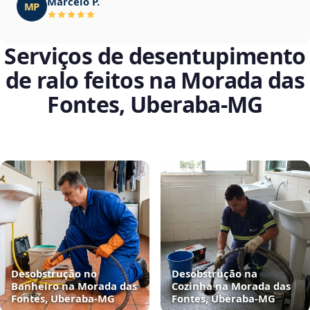
Marcelo P.
MP
Serviços de desentupimento
de ralo feitos na Morada das
Fontes, Uberaba‑MG
Desobstrução no
Desobstrução na
Banheiro na Morada das
Cozinha na Morada das
Fontes, Uberaba‑MG
Fontes, Uberaba‑MG