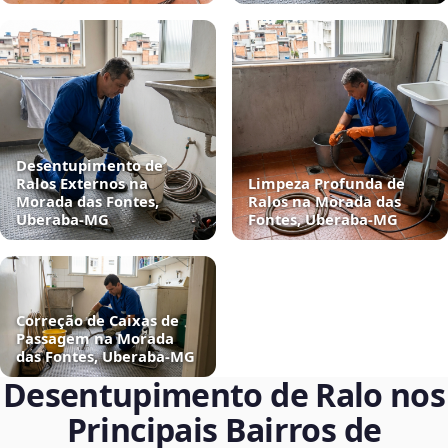
Desentupimento de
Ralos Externos na
Limpeza Profunda de
Morada das Fontes,
Ralos na Morada das
Uberaba‑MG
Fontes, Uberaba‑MG
Correção de Caixas de
Passagem na Morada
das Fontes, Uberaba‑MG
Desentupimento de Ralo nos
Principais Bairros de