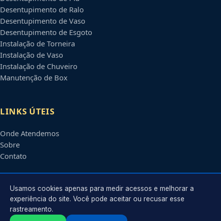
Desentupimento de Ralo
Desentupimento de Vaso
Desentupimento de Esgoto
Instalação de Torneira
Instalação de Vaso
Instalação de Chuveiro
Manutenção de Box
LINKS ÚTEIS
Onde Atendemos
Sobre
Contato
CONTATO
Usamos cookies apenas para medir acessos e melhorar a
experiência do site. Você pode aceitar ou recusar esse
rastreamento.
Atendimento em
Uberaba
-
MG
e regiões parceiras