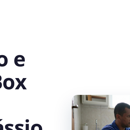
o e
Box
ssio