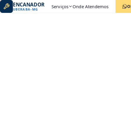
ENCANADOR
Serviços
Onde Atendemos
O
UBERABA
-
MG