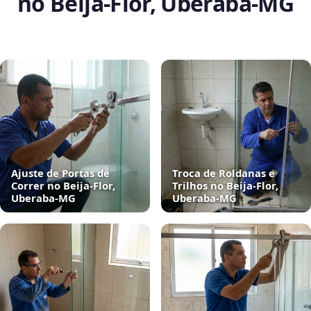
no Beija‑Flor, Uberaba‑MG
Ajuste de Portas de
Troca de Roldanas e
Correr no Beija‑Flor,
Trilhos no Beija‑Flor,
Uberaba‑MG
Uberaba‑MG