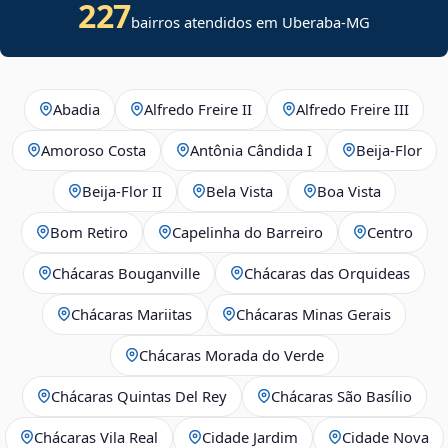
227
bairros atendidos em Uberaba-MG
Abadia
Alfredo Freire II
Alfredo Freire III
Amoroso Costa
Antônia Cândida I
Beija‑Flor
Beija‑Flor II
Bela Vista
Boa Vista
Bom Retiro
Capelinha do Barreiro
Centro
Chácaras Bouganville
Chácaras das Orquideas
Chácaras Mariitas
Chácaras Minas Gerais
Chácaras Morada do Verde
Chácaras Quintas Del Rey
Chácaras São Basílio
Chácaras Vila Real
Cidade Jardim
Cidade Nova