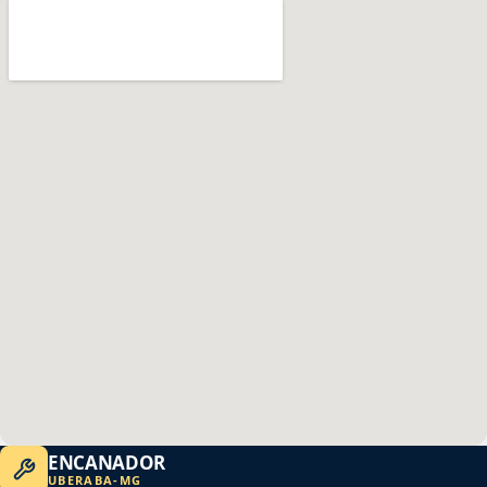
ENCANADOR
UBERABA
-
MG