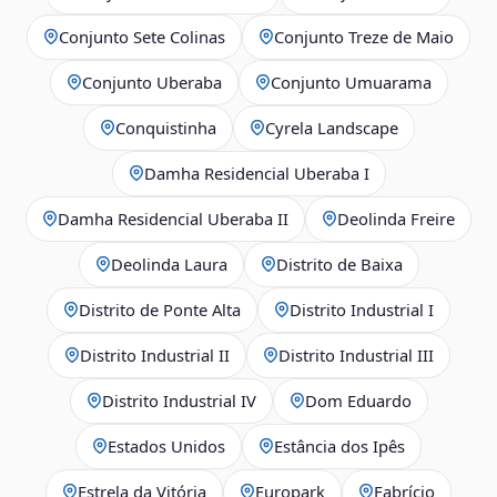
Conjunto Sete Colinas
Conjunto Treze de Maio
Conjunto Uberaba
Conjunto Umuarama
Conquistinha
Cyrela Landscape
Damha Residencial Uberaba I
Damha Residencial Uberaba II
Deolinda Freire
Deolinda Laura
Distrito de Baixa
Distrito de Ponte Alta
Distrito Industrial I
Distrito Industrial II
Distrito Industrial III
Distrito Industrial IV
Dom Eduardo
Estados Unidos
Estância dos Ipês
Estrela da Vitória
Europark
Fabrício