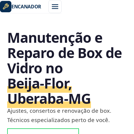
ENCANADOR
Manutenção e
Reparo de Box de
Vidro no
Beija‑Flor,
Uberaba‑MG
Ajustes, consertos e renovação de box.
Técnicos especializados perto de você.