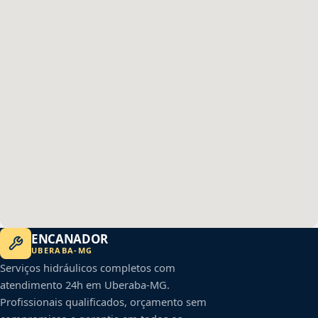
ENCANADOR
UBERABA
-
MG
Serviços hidráulicos completos com
atendimento 24h em
Uberaba
-
MG
.
Profissionais qualificados, orçamento sem