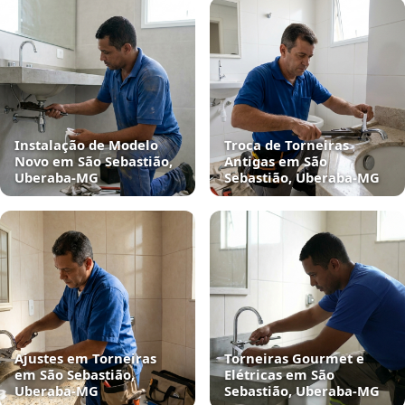
Instalação de Modelo
Troca de Torneiras
Novo em São Sebastião,
Antigas em São
Uberaba‑MG
Sebastião, Uberaba‑MG
Ajustes em Torneiras
Torneiras Gourmet e
em São Sebastião,
Elétricas em São
Uberaba‑MG
Sebastião, Uberaba‑MG