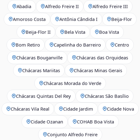
Abadia
Alfredo Freire II
Alfredo Freire III
Amoroso Costa
Antônia Cândida I
Beija‑Flor
Beija‑Flor II
Bela Vista
Boa Vista
Bom Retiro
Capelinha do Barreiro
Centro
Chácaras Bouganville
Chácaras das Orquideas
Chácaras Mariitas
Chácaras Minas Gerais
Chácaras Morada do Verde
Chácaras Quintas Del Rey
Chácaras São Basílio
Chácaras Vila Real
Cidade Jardim
Cidade Nova
Cidade Ozanan
COHAB Boa Vista
Conjunto Alfredo Freire