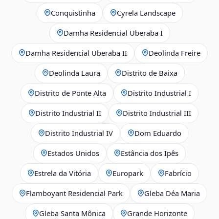
Conquistinha
Cyrela Landscape
Damha Residencial Uberaba I
Damha Residencial Uberaba II
Deolinda Freire
Deolinda Laura
Distrito de Baixa
Distrito de Ponte Alta
Distrito Industrial I
Distrito Industrial II
Distrito Industrial III
Distrito Industrial IV
Dom Eduardo
Estados Unidos
Estância dos Ipês
Estrela da Vitória
Europark
Fabrício
Flamboyant Residencial Park
Gleba Déa Maria
Gleba Santa Mônica
Grande Horizonte