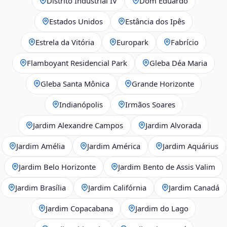
Distrito Industrial IV
Dom Eduardo
Estados Unidos
Estância dos Ipês
Estrela da Vitória
Europark
Fabrício
Flamboyant Residencial Park
Gleba Déa Maria
Gleba Santa Mônica
Grande Horizonte
Indianópolis
Irmãos Soares
Jardim Alexandre Campos
Jardim Alvorada
Jardim Amélia
Jardim América
Jardim Aquárius
Jardim Belo Horizonte
Jardim Bento de Assis Valim
Jardim Brasília
Jardim Califórnia
Jardim Canadá
Jardim Copacabana
Jardim do Lago