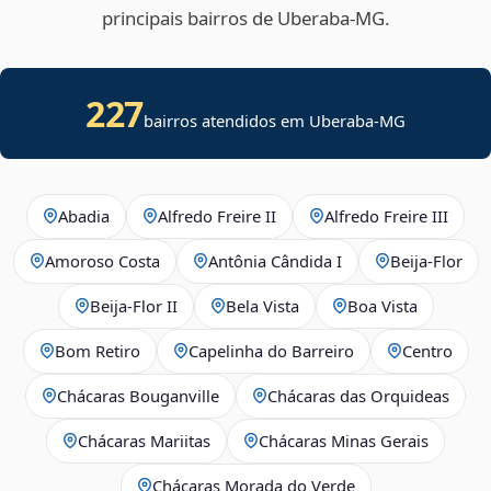
principais bairros de Uberaba‑MG.
227
bairros atendidos em Uberaba-MG
Abadia
Alfredo Freire II
Alfredo Freire III
Amoroso Costa
Antônia Cândida I
Beija‑Flor
Beija‑Flor II
Bela Vista
Boa Vista
Bom Retiro
Capelinha do Barreiro
Centro
Chácaras Bouganville
Chácaras das Orquideas
Chácaras Mariitas
Chácaras Minas Gerais
Chácaras Morada do Verde