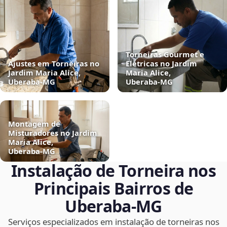
Torneiras Gourmet e
Ajustes em Torneiras no
Elétricas no Jardim
Jardim Maria Alice,
Maria Alice,
Uberaba‑MG
Uberaba‑MG
Montagem de
Misturadores no Jardim
Maria Alice,
Uberaba‑MG
Instalação de Torneira nos
Principais Bairros de
Uberaba‑MG
Serviços especializados em instalação de torneiras nos