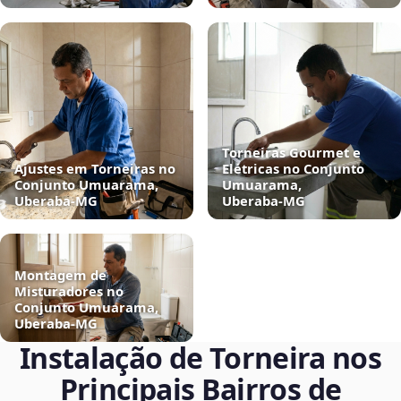
Torneiras Gourmet e
Ajustes em Torneiras no
Elétricas no Conjunto
Conjunto Umuarama,
Umuarama,
Uberaba‑MG
Uberaba‑MG
Montagem de
Misturadores no
Conjunto Umuarama,
Uberaba‑MG
Instalação de Torneira nos
Principais Bairros de