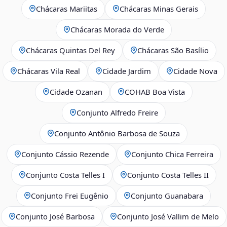
Chácaras Mariitas
Chácaras Minas Gerais
Chácaras Morada do Verde
Chácaras Quintas Del Rey
Chácaras São Basílio
Chácaras Vila Real
Cidade Jardim
Cidade Nova
Cidade Ozanan
COHAB Boa Vista
Conjunto Alfredo Freire
Conjunto Antônio Barbosa de Souza
Conjunto Cássio Rezende
Conjunto Chica Ferreira
Conjunto Costa Telles I
Conjunto Costa Telles II
Conjunto Frei Eugênio
Conjunto Guanabara
Conjunto José Barbosa
Conjunto José Vallim de Melo