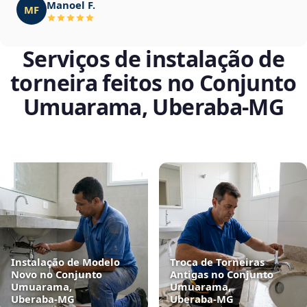
Manoel F.
MF
Serviços de instalação de
torneira feitos no Conjunto
Umuarama, Uberaba‑MG
Instalação de Modelo
Troca de Torneiras
Novo no Conjunto
Antigas no Conjunto
Umuarama,
Umuarama,
Uberaba‑MG
Uberaba‑MG