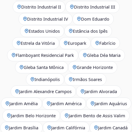
Distrito Industrial II
Distrito Industrial III
Distrito Industrial IV
Dom Eduardo
Estados Unidos
Estância dos Ipês
Estrela da Vitória
Europark
Fabrício
Flamboyant Residencial Park
Gleba Déa Maria
Gleba Santa Mônica
Grande Horizonte
Indianópolis
Irmãos Soares
Jardim Alexandre Campos
Jardim Alvorada
Jardim Amélia
Jardim América
Jardim Aquárius
Jardim Belo Horizonte
Jardim Bento de Assis Valim
Jardim Brasília
Jardim Califórnia
Jardim Canadá