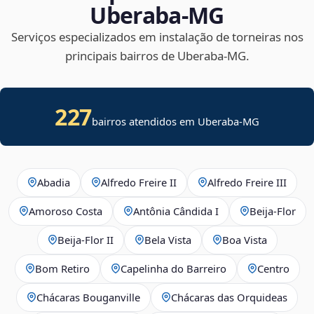
Uberaba‑MG
Serviços especializados em instalação de torneiras nos
principais bairros de Uberaba‑MG.
227
bairros atendidos em Uberaba-MG
Abadia
Alfredo Freire II
Alfredo Freire III
Amoroso Costa
Antônia Cândida I
Beija‑Flor
Beija‑Flor II
Bela Vista
Boa Vista
Bom Retiro
Capelinha do Barreiro
Centro
Chácaras Bouganville
Chácaras das Orquideas