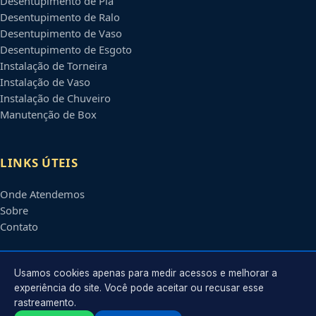
Desentupimento de Pia
Desentupimento de Ralo
Desentupimento de Vaso
Desentupimento de Esgoto
Instalação de Torneira
Instalação de Vaso
Instalação de Chuveiro
Manutenção de Box
LINKS ÚTEIS
Onde Atendemos
Sobre
Contato
CONTATO
Usamos cookies apenas para medir acessos e melhorar a
experiência do site. Você pode aceitar ou recusar esse
rastreamento.
Atendimento em
Uberaba
-
MG
e regiões parceiras