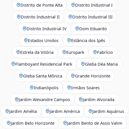
Distrito de Ponte Alta
Distrito Industrial I
Distrito Industrial II
Distrito Industrial III
Distrito Industrial IV
Dom Eduardo
Estados Unidos
Estância dos Ipês
Estrela da Vitória
Europark
Fabrício
Flamboyant Residencial Park
Gleba Déa Maria
Gleba Santa Mônica
Grande Horizonte
Indianópolis
Irmãos Soares
Jardim Alexandre Campos
Jardim Alvorada
Jardim Amélia
Jardim América
Jardim Aquárius
Jardim Belo Horizonte
Jardim Bento de Assis Valim