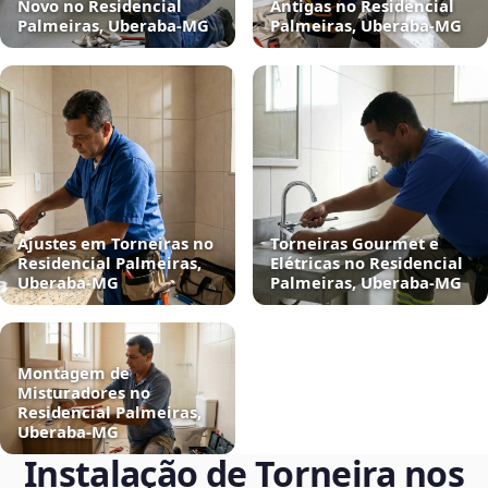
Novo no Residencial
Antigas no Residencial
Palmeiras, Uberaba‑MG
Palmeiras, Uberaba‑MG
Ajustes em Torneiras no
Torneiras Gourmet e
Residencial Palmeiras,
Elétricas no Residencial
Uberaba‑MG
Palmeiras, Uberaba‑MG
Montagem de
Misturadores no
Residencial Palmeiras,
Uberaba‑MG
Instalação de Torneira nos