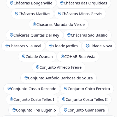
Chácaras Bouganville
Chácaras das Orquideas
Chácaras Mariitas
Chácaras Minas Gerais
Chácaras Morada do Verde
Chácaras Quintas Del Rey
Chácaras São Basílio
Chácaras Vila Real
Cidade Jardim
Cidade Nova
Cidade Ozanan
COHAB Boa Vista
Conjunto Alfredo Freire
Conjunto Antônio Barbosa de Souza
Conjunto Cássio Rezende
Conjunto Chica Ferreira
Conjunto Costa Telles I
Conjunto Costa Telles II
Conjunto Frei Eugênio
Conjunto Guanabara