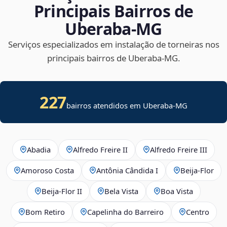
Principais Bairros de
Uberaba‑MG
Serviços especializados em instalação de torneiras nos
principais bairros de Uberaba‑MG.
227
bairros atendidos em Uberaba-MG
Abadia
Alfredo Freire II
Alfredo Freire III
Amoroso Costa
Antônia Cândida I
Beija‑Flor
Beija‑Flor II
Bela Vista
Boa Vista
Bom Retiro
Capelinha do Barreiro
Centro