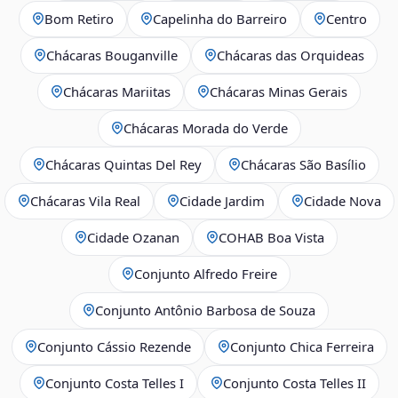
Bom Retiro
Capelinha do Barreiro
Centro
Chácaras Bouganville
Chácaras das Orquideas
Chácaras Mariitas
Chácaras Minas Gerais
Chácaras Morada do Verde
Chácaras Quintas Del Rey
Chácaras São Basílio
Chácaras Vila Real
Cidade Jardim
Cidade Nova
Cidade Ozanan
COHAB Boa Vista
Conjunto Alfredo Freire
Conjunto Antônio Barbosa de Souza
Conjunto Cássio Rezende
Conjunto Chica Ferreira
Conjunto Costa Telles I
Conjunto Costa Telles II