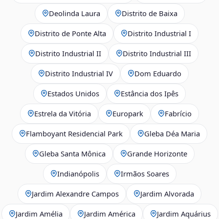
Deolinda Laura
Distrito de Baixa
Distrito de Ponte Alta
Distrito Industrial I
Distrito Industrial II
Distrito Industrial III
Distrito Industrial IV
Dom Eduardo
Estados Unidos
Estância dos Ipês
Estrela da Vitória
Europark
Fabrício
Flamboyant Residencial Park
Gleba Déa Maria
Gleba Santa Mônica
Grande Horizonte
Indianópolis
Irmãos Soares
Jardim Alexandre Campos
Jardim Alvorada
Jardim Amélia
Jardim América
Jardim Aquárius