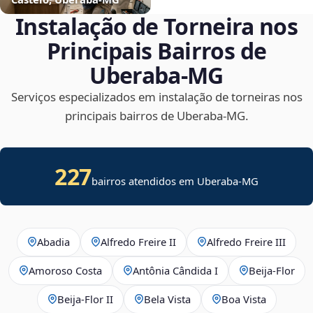
Instalação de Torneira nos
Principais Bairros de
Uberaba‑MG
Serviços especializados em instalação de torneiras nos
principais bairros de Uberaba‑MG.
227
bairros atendidos em Uberaba-MG
Abadia
Alfredo Freire II
Alfredo Freire III
Amoroso Costa
Antônia Cândida I
Beija‑Flor
Beija‑Flor II
Bela Vista
Boa Vista