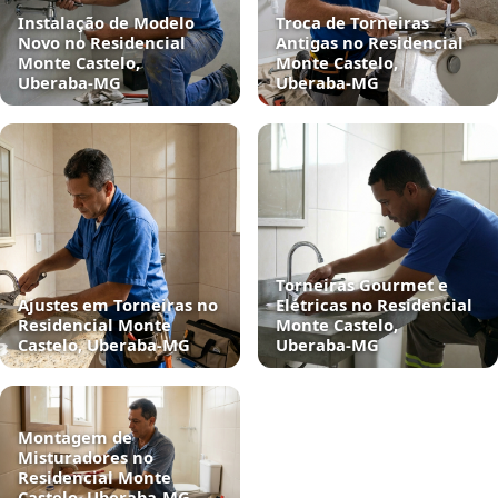
Instalação de Modelo
Troca de Torneiras
Novo no Residencial
Antigas no Residencial
Monte Castelo,
Monte Castelo,
Uberaba‑MG
Uberaba‑MG
Torneiras Gourmet e
Ajustes em Torneiras no
Elétricas no Residencial
Residencial Monte
Monte Castelo,
Castelo, Uberaba‑MG
Uberaba‑MG
Montagem de
Misturadores no
Residencial Monte
Castelo, Uberaba‑MG