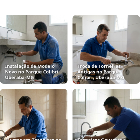
Instalação de Modelo
Troca de Torneiras
Novo no Parque Colibri,
Antigas no Parque
Uberaba‑MG
Colibri, Uberaba‑MG
Ajustes em Torneiras no
Torneiras Gourmet e