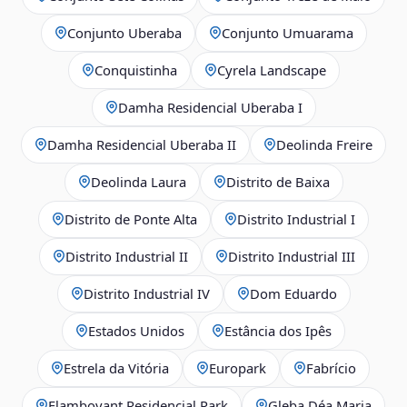
Conjunto Uberaba
Conjunto Umuarama
Conquistinha
Cyrela Landscape
Damha Residencial Uberaba I
Damha Residencial Uberaba II
Deolinda Freire
Deolinda Laura
Distrito de Baixa
Distrito de Ponte Alta
Distrito Industrial I
Distrito Industrial II
Distrito Industrial III
Distrito Industrial IV
Dom Eduardo
Estados Unidos
Estância dos Ipês
Estrela da Vitória
Europark
Fabrício
Flamboyant Residencial Park
Gleba Déa Maria