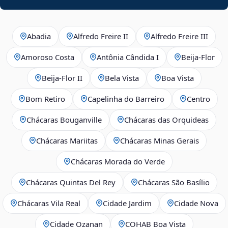
Abadia
Alfredo Freire II
Alfredo Freire III
Amoroso Costa
Antônia Cândida I
Beija‑Flor
Beija‑Flor II
Bela Vista
Boa Vista
Bom Retiro
Capelinha do Barreiro
Centro
Chácaras Bouganville
Chácaras das Orquideas
Chácaras Mariitas
Chácaras Minas Gerais
Chácaras Morada do Verde
Chácaras Quintas Del Rey
Chácaras São Basílio
Chácaras Vila Real
Cidade Jardim
Cidade Nova
Cidade Ozanan
COHAB Boa Vista