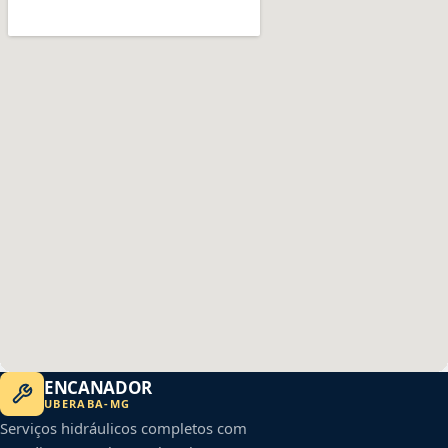
ENCANADOR
UBERABA
-
MG
Serviços hidráulicos completos com