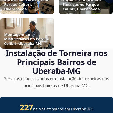
Parque Colibri,
Elétricas no Parque
Uberaba‑MG
Colibri, Uberaba‑MG
Montagem de
Misturadores no Parque
Colibri, Uberaba‑MG
Instalação de Torneira nos
Principais Bairros de
Uberaba‑MG
Serviços especializados em instalação de torneiras nos
principais bairros de Uberaba‑MG.
227
bairros atendidos em Uberaba-MG