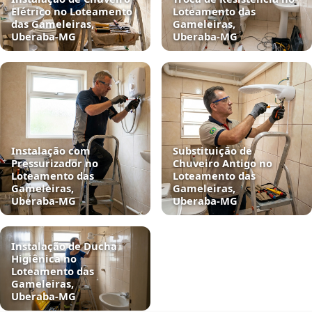
Elétrico no Loteamento
Loteamento das
das Gameleiras,
Gameleiras,
Uberaba‑MG
Uberaba‑MG
Instalação com
Substituição de
Pressurizador no
Chuveiro Antigo no
Loteamento das
Loteamento das
Gameleiras,
Gameleiras,
Uberaba‑MG
Uberaba‑MG
Instalação de Ducha
Higiênica no
Loteamento das
Gameleiras,
Uberaba‑MG