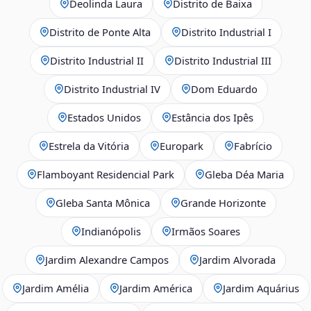
Deolinda Laura
Distrito de Baixa
Distrito de Ponte Alta
Distrito Industrial I
Distrito Industrial II
Distrito Industrial III
Distrito Industrial IV
Dom Eduardo
Estados Unidos
Estância dos Ipês
Estrela da Vitória
Europark
Fabrício
Flamboyant Residencial Park
Gleba Déa Maria
Gleba Santa Mônica
Grande Horizonte
Indianópolis
Irmãos Soares
Jardim Alexandre Campos
Jardim Alvorada
Jardim Amélia
Jardim América
Jardim Aquárius