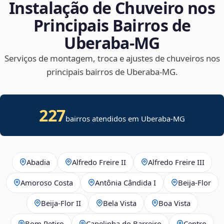
Instalação de Chuveiro nos
Principais Bairros de
Uberaba‑MG
Serviços de montagem, troca e ajustes de chuveiros nos
principais bairros de Uberaba‑MG.
227
bairros atendidos em Uberaba-MG
Abadia
Alfredo Freire II
Alfredo Freire III
Amoroso Costa
Antônia Cândida I
Beija‑Flor
Beija‑Flor II
Bela Vista
Boa Vista
Bom Retiro
Capelinha do Barreiro
Centro