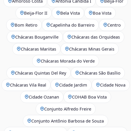
Amoroso Costa
Antônia Cândida I
Beija‑Flor
Beija‑Flor II
Bela Vista
Boa Vista
Bom Retiro
Capelinha do Barreiro
Centro
Chácaras Bouganville
Chácaras das Orquideas
Chácaras Mariitas
Chácaras Minas Gerais
Chácaras Morada do Verde
Chácaras Quintas Del Rey
Chácaras São Basílio
Chácaras Vila Real
Cidade Jardim
Cidade Nova
Cidade Ozanan
COHAB Boa Vista
Conjunto Alfredo Freire
Conjunto Antônio Barbosa de Souza