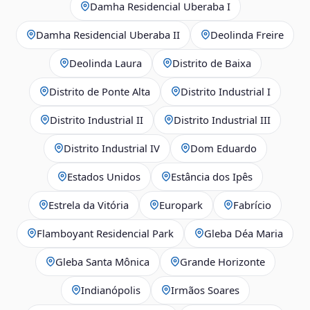
Damha Residencial Uberaba I
Damha Residencial Uberaba II
Deolinda Freire
Deolinda Laura
Distrito de Baixa
Distrito de Ponte Alta
Distrito Industrial I
Distrito Industrial II
Distrito Industrial III
Distrito Industrial IV
Dom Eduardo
Estados Unidos
Estância dos Ipês
Estrela da Vitória
Europark
Fabrício
Flamboyant Residencial Park
Gleba Déa Maria
Gleba Santa Mônica
Grande Horizonte
Indianópolis
Irmãos Soares