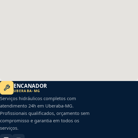
ENCANADOR
UBERABA
-
MG
Serviços hidráulicos completos com
atendimento 24h em
Uberaba
-
MG
.
Profissionais qualificados, orçamento sem
compromisso e garantia em todos os
serviços.