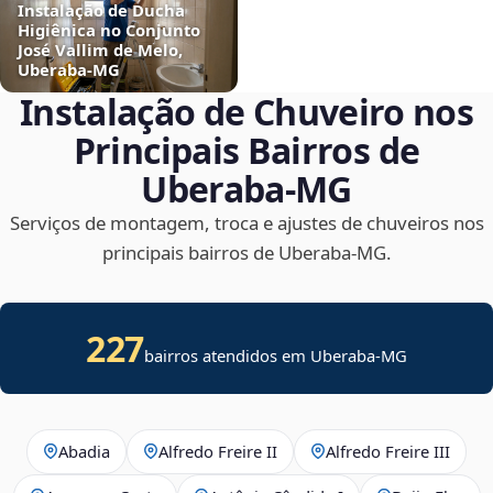
Instalação de Ducha
Higiênica no Conjunto
José Vallim de Melo,
Uberaba‑MG
Instalação de Chuveiro nos
Principais Bairros de
Uberaba‑MG
Serviços de montagem, troca e ajustes de chuveiros nos
principais bairros de Uberaba‑MG.
227
bairros atendidos em Uberaba-MG
Abadia
Alfredo Freire II
Alfredo Freire III