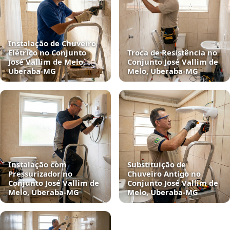
Instalação de Chuveiro
Elétrico no Conjunto
Troca de Resistência no
José Vallim de Melo,
Conjunto José Vallim de
Uberaba‑MG
Melo, Uberaba‑MG
Instalação com
Substituição de
Pressurizador no
Chuveiro Antigo no
Conjunto José Vallim de
Conjunto José Vallim de
Melo, Uberaba‑MG
Melo, Uberaba‑MG