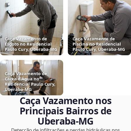
Caça Vazamento de
Caça Vazamento de
Esgoto no Residencial
Piscina no Residencial
Paulo Cury, Uberaba‑MG
Paulo Cury, Uberaba‑MG
Caça Vazamento de
Caixa d'Água no
Residencial Paulo Cury,
Uberaba‑MG
Caça Vazamento nos
Principais Bairros de
Uberaba‑MG
Detecção de infiltrações e perdas hidráulicas nos