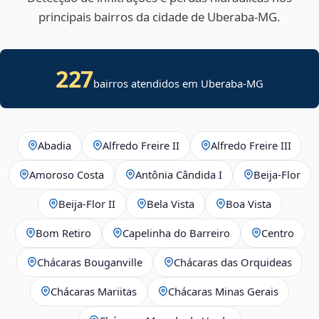
principais bairros da cidade de Uberaba‑MG.
227
bairros atendidos em Uberaba-MG
Abadia
Alfredo Freire II
Alfredo Freire III
Amoroso Costa
Antônia Cândida I
Beija‑Flor
Beija‑Flor II
Bela Vista
Boa Vista
Bom Retiro
Capelinha do Barreiro
Centro
Chácaras Bouganville
Chácaras das Orquideas
Chácaras Mariitas
Chácaras Minas Gerais