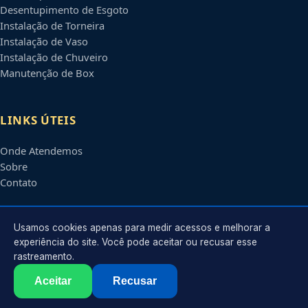
Desentupimento de Esgoto
Instalação de Torneira
Instalação de Vaso
Instalação de Chuveiro
Manutenção de Box
LINKS ÚTEIS
Onde Atendemos
Sobre
Contato
CONTATO
Usamos cookies apenas para medir acessos e melhorar a
experiência do site. Você pode aceitar ou recusar esse
rastreamento.
Atendimento em
Uberaba
-
MG
e regiões parceiras
contato@encanadoremuberaba.com.br
Aceitar
Recusar
©
2026
Encanador em
Uberaba
-
MG
. Todos os direitos reservados.
Política de Privacidade
·
Termos de Uso
·
Sitemap