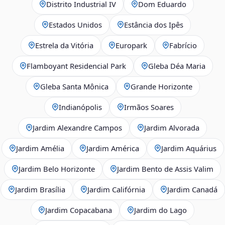
Distrito Industrial IV
Dom Eduardo
Estados Unidos
Estância dos Ipês
Estrela da Vitória
Europark
Fabrício
Flamboyant Residencial Park
Gleba Déa Maria
Gleba Santa Mônica
Grande Horizonte
Indianópolis
Irmãos Soares
Jardim Alexandre Campos
Jardim Alvorada
Jardim Amélia
Jardim América
Jardim Aquárius
Jardim Belo Horizonte
Jardim Bento de Assis Valim
Jardim Brasília
Jardim Califórnia
Jardim Canadá
Jardim Copacabana
Jardim do Lago