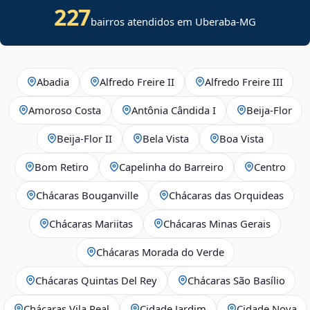
227
bairros atendidos em Uberaba-MG
Abadia
Alfredo Freire II
Alfredo Freire III
Amoroso Costa
Antônia Cândida I
Beija‑Flor
Beija‑Flor II
Bela Vista
Boa Vista
Bom Retiro
Capelinha do Barreiro
Centro
Chácaras Bouganville
Chácaras das Orquideas
Chácaras Mariitas
Chácaras Minas Gerais
Chácaras Morada do Verde
Chácaras Quintas Del Rey
Chácaras São Basílio
Chácaras Vila Real
Cidade Jardim
Cidade Nova