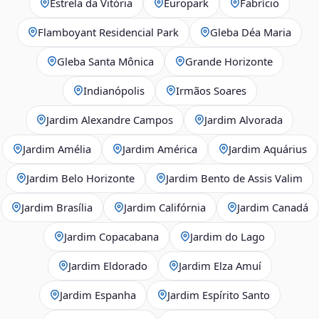
Estrela da Vitória
Europark
Fabrício
Flamboyant Residencial Park
Gleba Déa Maria
Gleba Santa Mônica
Grande Horizonte
Indianópolis
Irmãos Soares
Jardim Alexandre Campos
Jardim Alvorada
Jardim Amélia
Jardim América
Jardim Aquárius
Jardim Belo Horizonte
Jardim Bento de Assis Valim
Jardim Brasília
Jardim Califórnia
Jardim Canadá
Jardim Copacabana
Jardim do Lago
Jardim Eldorado
Jardim Elza Amuí
Jardim Espanha
Jardim Espírito Santo