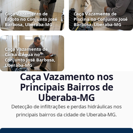
Caça Vazamento de
Caça Vazamento de
Esgoto no Conjunto José
Piscina no Conjunto José
Barbosa, Uberaba‑MG
Barbosa, Uberaba‑MG
Caça Vazamento de
Caixa d'Água no
Conjunto José Barbosa,
Uberaba‑MG
Caça Vazamento nos
Principais Bairros de
Uberaba‑MG
Detecção de infiltrações e perdas hidráulicas nos
principais bairros da cidade de Uberaba‑MG.