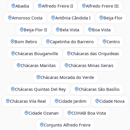
Abadia
Alfredo Freire II
Alfredo Freire III
Amoroso Costa
Antônia Cândida I
Beija‑Flor
Beija‑Flor II
Bela Vista
Boa Vista
Bom Retiro
Capelinha do Barreiro
Centro
Chácaras Bouganville
Chácaras das Orquideas
Chácaras Mariitas
Chácaras Minas Gerais
Chácaras Morada do Verde
Chácaras Quintas Del Rey
Chácaras São Basílio
Chácaras Vila Real
Cidade Jardim
Cidade Nova
Cidade Ozanan
COHAB Boa Vista
Conjunto Alfredo Freire