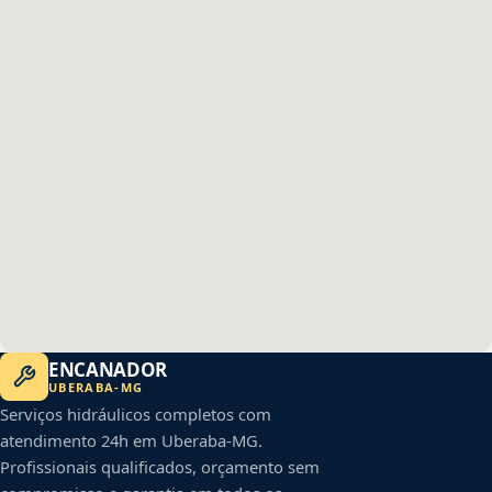
ENCANADOR
UBERABA
-
MG
Serviços hidráulicos completos com
atendimento 24h em
Uberaba
-
MG
.
Profissionais qualificados, orçamento sem