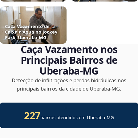
Caça Vazamento de
Caixa d'Água no Jockey
Park, Uberaba‑MG
Caça Vazamento nos
Principais Bairros de
Uberaba‑MG
Detecção de infiltrações e perdas hidráulicas nos
principais bairros da cidade de Uberaba‑MG.
227
bairros atendidos em Uberaba-MG