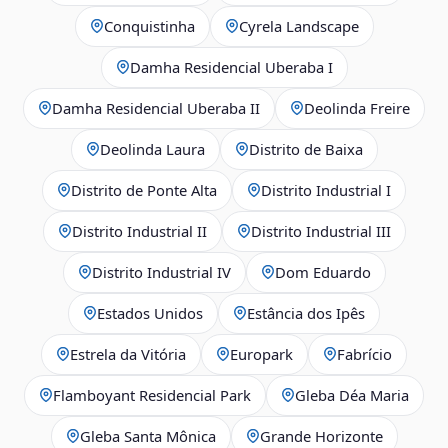
Conquistinha
Cyrela Landscape
Damha Residencial Uberaba I
Damha Residencial Uberaba II
Deolinda Freire
Deolinda Laura
Distrito de Baixa
Distrito de Ponte Alta
Distrito Industrial I
Distrito Industrial II
Distrito Industrial III
Distrito Industrial IV
Dom Eduardo
Estados Unidos
Estância dos Ipês
Estrela da Vitória
Europark
Fabrício
Flamboyant Residencial Park
Gleba Déa Maria
Gleba Santa Mônica
Grande Horizonte