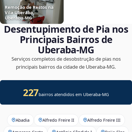
Remoção de Restos na
Vila Uberaba,
Uberaba‑MG
Desentupimento de Pia nos
Principais Bairros de
Uberaba‑MG
Serviços completos de desobstrução de pias nos
principais bairros da cidade de Uberaba‑MG.
227
bairros atendidos em Uberaba-MG
Abadia
Alfredo Freire II
Alfredo Freire III
Amoroso Costa
Antônia Cândida I
Beija‑Flor