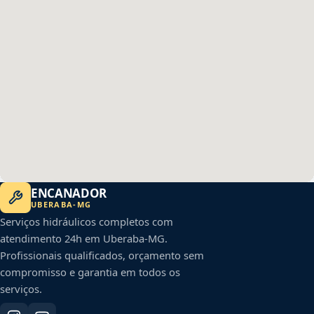
ENCANADOR
UBERABA
-
MG
Serviços hidráulicos completos com
atendimento 24h em
Uberaba
-
MG
.
Profissionais qualificados, orçamento sem
compromisso e garantia em todos os
serviços.