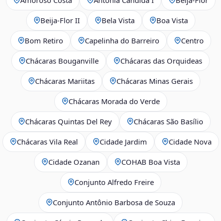
Beija‑Flor II
Bela Vista
Boa Vista
Bom Retiro
Capelinha do Barreiro
Centro
Chácaras Bouganville
Chácaras das Orquideas
Chácaras Mariitas
Chácaras Minas Gerais
Chácaras Morada do Verde
Chácaras Quintas Del Rey
Chácaras São Basílio
Chácaras Vila Real
Cidade Jardim
Cidade Nova
Cidade Ozanan
COHAB Boa Vista
Conjunto Alfredo Freire
Conjunto Antônio Barbosa de Souza