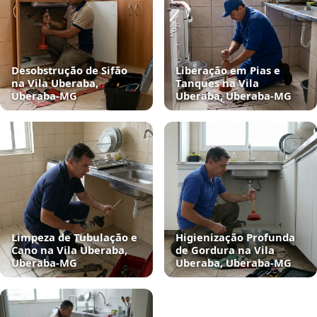
Desobstrução de Sifão
Liberação em Pias e
na Vila Uberaba,
Tanques na Vila
Uberaba‑MG
Uberaba, Uberaba‑MG
Limpeza de Tubulação e
Higienização Profunda
Cano na Vila Uberaba,
de Gordura na Vila
Uberaba‑MG
Uberaba, Uberaba‑MG