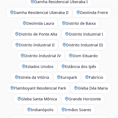
Damha Residencial Uberaba I
Damha Residencial Uberaba II
Deolinda Freire
Deolinda Laura
Distrito de Baixa
Distrito de Ponte Alta
Distrito Industrial I
Distrito Industrial II
Distrito Industrial III
Distrito Industrial IV
Dom Eduardo
Estados Unidos
Estância dos Ipês
Estrela da Vitória
Europark
Fabrício
Flamboyant Residencial Park
Gleba Déa Maria
Gleba Santa Mônica
Grande Horizonte
Indianópolis
Irmãos Soares