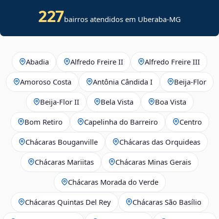
227
bairros atendidos em Uberaba-MG
Abadia
Alfredo Freire II
Alfredo Freire III
Amoroso Costa
Antônia Cândida I
Beija‑Flor
Beija‑Flor II
Bela Vista
Boa Vista
Bom Retiro
Capelinha do Barreiro
Centro
Chácaras Bouganville
Chácaras das Orquideas
Chácaras Mariitas
Chácaras Minas Gerais
Chácaras Morada do Verde
Chácaras Quintas Del Rey
Chácaras São Basílio