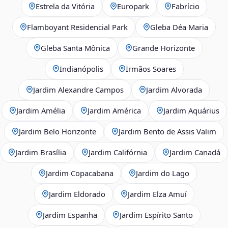
Estrela da Vitória
Europark
Fabrício
Flamboyant Residencial Park
Gleba Déa Maria
Gleba Santa Mônica
Grande Horizonte
Indianópolis
Irmãos Soares
Jardim Alexandre Campos
Jardim Alvorada
Jardim Amélia
Jardim América
Jardim Aquárius
Jardim Belo Horizonte
Jardim Bento de Assis Valim
Jardim Brasília
Jardim Califórnia
Jardim Canadá
Jardim Copacabana
Jardim do Lago
Jardim Eldorado
Jardim Elza Amuí
Jardim Espanha
Jardim Espírito Santo