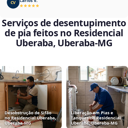
Carlos V.
CV
Serviços de desentupimento
de pia feitos no Residencial
Uberaba, Uberaba‑MG
Desobstrução de Sifão
Liberação em Pias e
no Residencial Uberaba,
Tanques no Residencial
Uberaba‑MG
Uberaba, Uberaba‑MG