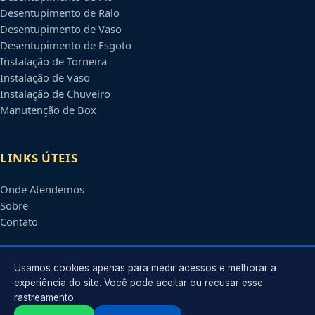
Desentupimento de Ralo
Desentupimento de Vaso
Desentupimento de Esgoto
Instalação de Torneira
Instalação de Vaso
Instalação de Chuveiro
Manutenção de Box
LINKS ÚTEIS
Onde Atendemos
Sobre
Contato
CONTATO
Usamos cookies apenas para medir acessos e melhorar a
experiência do site. Você pode aceitar ou recusar esse
rastreamento.
Atendimento em
Uberaba
-
MG
e regiões parceiras