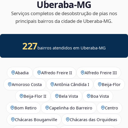
Uberaba‑MG
Serviços completos de desobstrução de pias nos
principais bairros da cidade de Uberaba‑MG.
227
bairros atendidos em Uberaba-MG
Abadia
Alfredo Freire II
Alfredo Freire III
Amoroso Costa
Antônia Cândida I
Beija‑Flor
Beija‑Flor II
Bela Vista
Boa Vista
Bom Retiro
Capelinha do Barreiro
Centro
Chácaras Bouganville
Chácaras das Orquideas