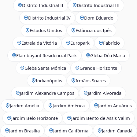
Distrito Industrial II
Distrito Industrial III
Distrito Industrial IV
Dom Eduardo
Estados Unidos
Estância dos Ipês
Estrela da Vitória
Europark
Fabrício
Flamboyant Residencial Park
Gleba Déa Maria
Gleba Santa Mônica
Grande Horizonte
Indianópolis
Irmãos Soares
Jardim Alexandre Campos
Jardim Alvorada
Jardim Amélia
Jardim América
Jardim Aquárius
Jardim Belo Horizonte
Jardim Bento de Assis Valim
Jardim Brasília
Jardim Califórnia
Jardim Canadá