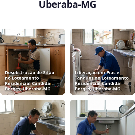
Uberaba‑MG
Desobstrução de Sifão
Liberação em Pias e
no Loteamento
Tanques no Loteamento
Residencial Cândida
Residencial Cândida
Borges, Uberaba‑MG
Borges, Uberaba‑MG