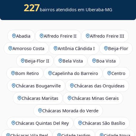
227
bairros atendidos em Uberaba-MG
Abadia
Alfredo Freire II
Alfredo Freire III
Amoroso Costa
Antônia Cândida I
Beija‑Flor
Beija‑Flor II
Bela Vista
Boa Vista
Bom Retiro
Capelinha do Barreiro
Centro
Chácaras Bouganville
Chácaras das Orquideas
Chácaras Mariitas
Chácaras Minas Gerais
Chácaras Morada do Verde
Chácaras Quintas Del Rey
Chácaras São Basílio
Chácaras Vila Real
Cidade Jardim
Cidade Nova