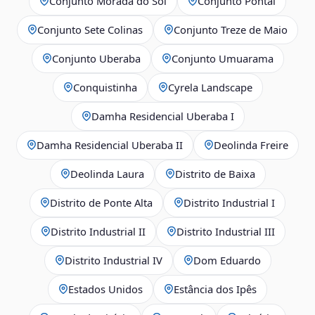
Conjunto Morada do Sol
Conjunto Pontal
Conjunto Sete Colinas
Conjunto Treze de Maio
Conjunto Uberaba
Conjunto Umuarama
Conquistinha
Cyrela Landscape
Damha Residencial Uberaba I
Damha Residencial Uberaba II
Deolinda Freire
Deolinda Laura
Distrito de Baixa
Distrito de Ponte Alta
Distrito Industrial I
Distrito Industrial II
Distrito Industrial III
Distrito Industrial IV
Dom Eduardo
Estados Unidos
Estância dos Ipês