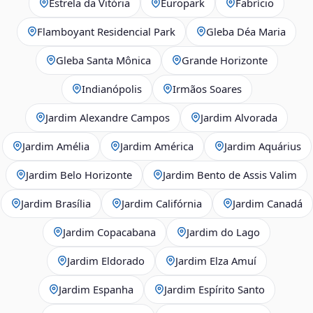
Estrela da Vitória
Europark
Fabrício
Flamboyant Residencial Park
Gleba Déa Maria
Gleba Santa Mônica
Grande Horizonte
Indianópolis
Irmãos Soares
Jardim Alexandre Campos
Jardim Alvorada
Jardim Amélia
Jardim América
Jardim Aquárius
Jardim Belo Horizonte
Jardim Bento de Assis Valim
Jardim Brasília
Jardim Califórnia
Jardim Canadá
Jardim Copacabana
Jardim do Lago
Jardim Eldorado
Jardim Elza Amuí
Jardim Espanha
Jardim Espírito Santo