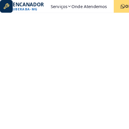
ENCANADOR
Serviços
Onde Atendemos
O
UBERABA
-
MG