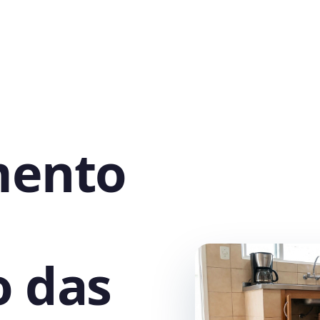
mento
 das